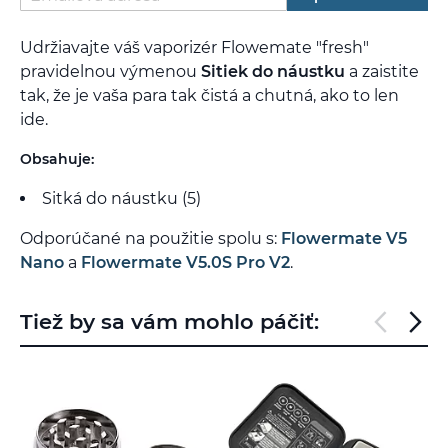
Udržiavajte váš vaporizér Flowemate "fresh"
pravidelnou výmenou
Sitiek do náustku
a zaistite
tak, že je vaša para tak čistá a chutná, ako to len
ide.
Obsahuje:
Sitká do náustku (5)
Odporúčané na použitie spolu s:
Flowermate V5
Nano
a
Flowermate V5.0S Pro V2
.
Tiež by sa vám mohlo páčiť: