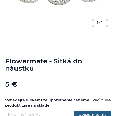
1
/
1
Preskočiť
Flowermate - Sitká do
na
začiatok
náustku
galérie
obrázkov
5 €
Vyžiadajte si okamžité upozornenie cez email keď bude
produkt zase na sklade
Upozornite ma