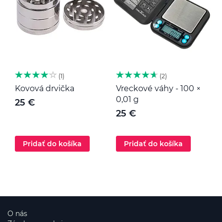
1
2
Kovová drvička
Vreckové váhy - 100 ×
K
0,01 g
25 €
25 €
Pridať do košíka
Pridať do košíka
O nás