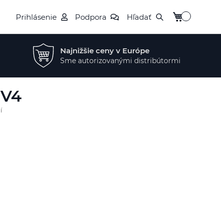
Môj košík
Prihlásenie
Podpora
Hľadať
Najnižšie ceny v Európe
Sme autorizovanými distribútormi
 V4
í