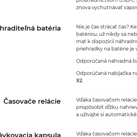
prostredníctvom USB-C po
znova vychutnávať vapova
Nie je čas strácať čas? 
hraditeľná batéria
batériou, už nikdy sa ne
mať k dispozícii náhrad
priehradky na batérie je
Odporúčaná náhradná ba
Odporúčaná nabíjačka na
X2
Vďaka časovačom relácie
Časovače relácie
prispôsobiť dĺžku nahrie
a užívajte si automatick
Vďaka časovačom relácie
ávkovacia kapsula