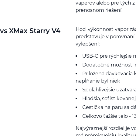
vaperov alebo pre tých z 
prenosnom riešení.
Hoci výkonnosť vaporizá
 vs XMax Starry V4
predstavuje v porovnan
vylepšení:
USB-C pre rýchlejšie n
Dodatočné možnosti dĺ
Priložená dávkovacia 
napĺňanie byliniek
Spoľahlivejšie uzatvár
Hladšia, sofistikovane
Cestička na paru sa dá 
Celkovo ťažšie telo - 1
Najvýraznejší rozdiel je 
má prémiovejšiu kvalit