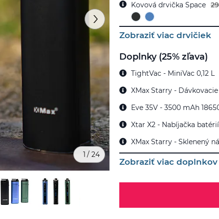
Kovová drvička Space
29
Zobraziť viac drvičiek
Doplnky (25% zľava)
TightVac - MiniVac 0,12 L
XMax Starry - Dávkovacie 
Eve 35V - 3500 mAh 18650
Xtar X2 - Nabíjačka batérií
XMax Starry - Sklenený n
1
/
24
Zobraziť viac doplnkov