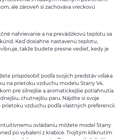
om, ale zároveň si zachováva vreckovú
kčné nahrievanie a na prevádzkovú teplotu sa
sekúnd. Keď dosiahne nastavenú teplotu,
vibruje, takže budete presne vedieť, kedy je
ete prispôsobiť podľa svojich predstáv vďaka
u na prietoku vzduchu modelu Starry V4.
kom pre silnejšie a aromatickejšie potiahnutia
dnejšiu, chutnejšiu paru. Nájdite si svoje
e prietoku vzduchu podľa vlastných preferencií.
ntuitívnemu ovládaniu môžete model Starry
hneď po vybalení z krabice. Trojitým kliknutím