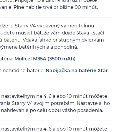
rtu. Pripojte ho a za chvíľu si už môžete
nie. Plné nabitie trvá približne 90 minút.
Keďže je Starry V4 vybavený vymeniteľnou
budete musieť báť, že vám dôjde šťava - stačí
nú batériu. Vďaka ľahko prístupným dvierkam
 výmena batérií rýchla a pohodlná.
téria:
Molicel M35A (3500 mAh)
 náhradné batérie:
Nabíjačka na batérie Xtar
 nastaviteľným na 4, 6 alebo 10 minút môžete
vania Starry V4 svojim potrebám. Nastavte si ho
é nahrievanie po celú dobu vášho posedenia.
 nastaviteľným na 4, 6 alebo 10 minút môžete