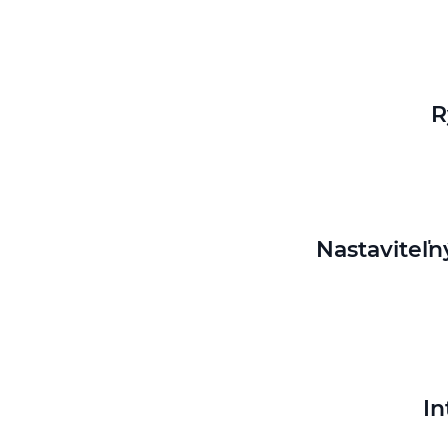
R
Nastaviteľn
In