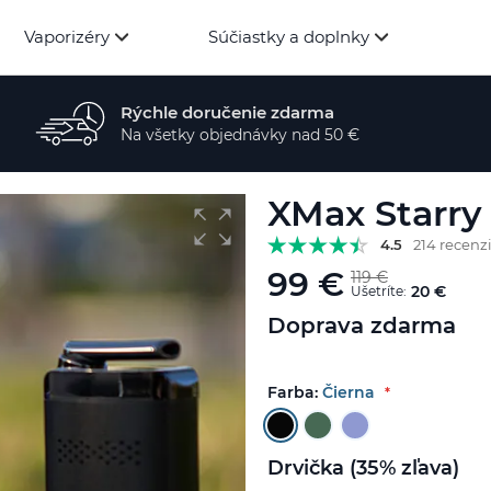
Vaporizéry
Súčiastky a doplnky
Rýchle doručenie zdarma
Na všetky objednávky nad 50 €
XMax Starry
4.5
214 recenzi
99 €
119 €
20 €
Ušetríte:
Doprava zdarma
Farba:
Čierna
Drvička (35% zľava)