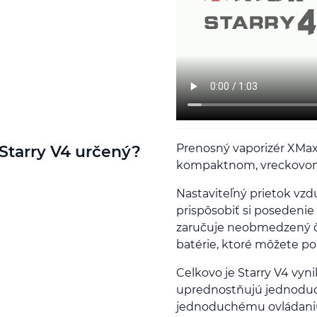
Prenosný vaporizér XMax 
Starry V4 určený?
kompaktnom, vreckovom b
Nastaviteľný prietok vz
prispôsobiť si posedenie
zaručuje neobmedzený čas
batérie, ktoré môžete po
Celkovo je Starry V4 vyn
uprednostňujú jednoduch
jednoduchému ovládaniu 