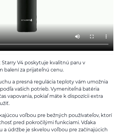
Starry V4 poskytuje kvalitnú paru v
alení za prijateľnú cenu.
duchu a presná regulácia teploty vám umožnia
 podľa vašich potrieb. Vymeniteľná batéria
 vapovania, pokiaľ máte k dispozícii extra
užiť.
ikajúcou voľbou pre bežných používateľov, ktorí
osť pred pokročilými funkciami. Vďaka
a údržbe je skvelou voľbou pre začínajúcich