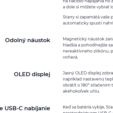
na tlačidlo napájania ho
a dole si môžete vybrať 
Starry si zapamätá vaše 
automaticky spustí nahri
Magnetický náustok zaria
Odolný náustok
hladšia a pohodlnejšie s
nereaktívneho zirkónu, p
voňavá.
Jasný OLED displej zobraz
OLED displej
napríklad nastavenú tepl
obrátiť o 180° stlačením 
akéhokoľvek uhlu.
Keď sa batéria vybije, St
e USB-C nabíjanie