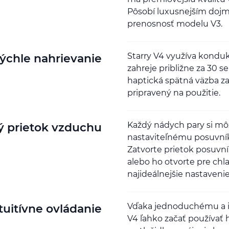
Pôsobí luxusnejším dojm
prenosnosť modelu V3.
Starry V4 využíva kondu
ýchle nahrievanie
zahreje približne za 30 
haptická spätná väzba za
pripravený na použitie.
Každý nádych pary si môž
ý prietok vzduchu
nastaviteľnému posuvník
Zatvorte prietok posuvní
alebo ho otvorte pre chla
najideálnejšie nastaveni
Vďaka jednoduchému a i
tuitívne ovládanie
V4 ľahko začať používať 