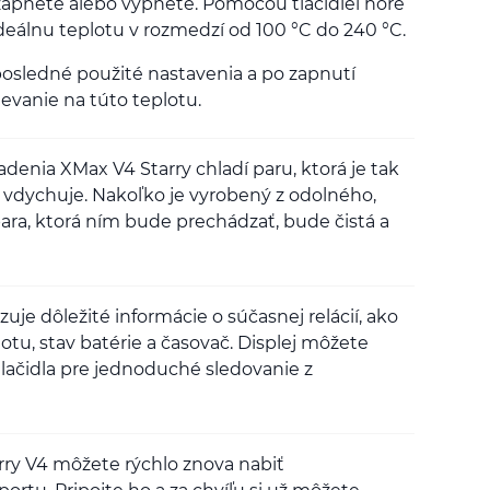
 zapnete alebo vypnete. Pomocou tlačidiel hore
ideálnu teplotu v rozmedzí od 100 °C do 240 °C.
posledné použité nastavenia a po zapnutí
evanie na túto teplotu.
denia XMax V4 Starry chladí paru, ktorá je tak
a vdychuje. Nakoľko je vyrobený z odolného,
ara, ktorá ním bude prechádzať, bude čistá a
uje dôležité informácie o súčasnej relácií, ako
otu, stav batérie a časovač. Displej môžete
tlačidla pre jednoduché sledovanie z
arry V4 môžete rýchlo znova nabiť