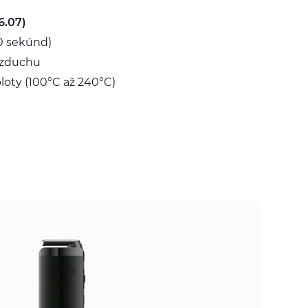
6.07)
0 sekúnd)
vzduchu
loty (100°C až 240°C)