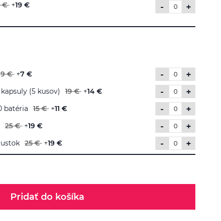
 €
+
19 €
-
+
-
+
9 €
+
7 €
-
+
kapsuly (5 kusov)
19 €
+
14 €
-
+
 batéria
15 €
+
11 €
-
+
25 €
+
19 €
-
+
áustok
25 €
+
19 €
Pridať do košíka