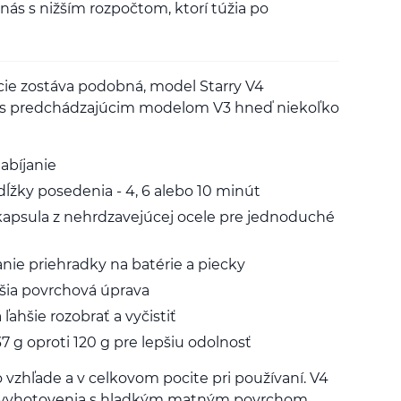
nás s nižším rozpočtom, ktorí túžia po
cie zostáva podobná, model Starry V4
í s predchádzajúcim modelom V3 hneď niekoľko
abíjanie
žky posedenia - 4, 6 alebo 10 minút
kapsula z nehrdzavejúcej ocele pre jednoduché
anie priehradky na batérie a piecky
jšia povrchová úprava
ľahšie rozobrať a vyčistiť
37 g oproti 120 g pre lepšiu odolnosť
vo vzhľade a v celkovom pocite pri používaní. V4
u vyhotovenia s hladkým matným povrchom.