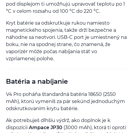
pod displejom ti umožňujú upravovať teplotu po 1
°C v celom rozsahu od 100 °C do 220 °C.
Kryt batérie sa odskrutkuje rukou namiesto
magnetického spojenia, takže drží bezpečne a
náhodne sa neotvorí. USB-C port je umiestnený na
boku, nie na spodnej strane, čo znamená, že
vaporizér môže počas nabíjania stáť vo
vzpriamenej polohe.
Batéria a nabíjanie
V4 Pro poháňa štandardná batéria 18650 (2550
mAh), ktorú vymeníš za pár sekúnd jednoduchým
odskrutkovaním krytu batérie.
Ak potrebuješ dlhšiu výdrž, ako doplnok je k
dispozícii
Ampace JP30
(3000 mAh), ktorá ti oproti