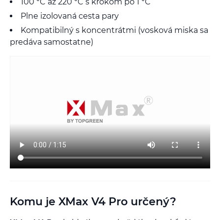
100 °C až 220 °C s krokom po 1 °C
Plne izolovaná cesta pary
Kompatibilný s koncentrátmi (vosková miska sa
predáva samostatne)
Komu je XMax V4 Pro určený?