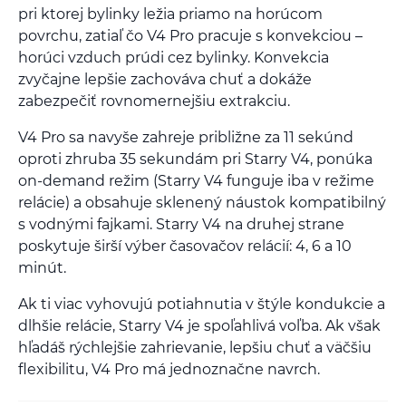
pri ktorej bylinky ležia priamo na horúcom
povrchu, zatiaľ čo V4 Pro pracuje s konvekciou –
horúci vzduch prúdi cez bylinky. Konvekcia
zvyčajne lepšie zachováva chuť a dokáže
zabezpečiť rovnomernejšiu extrakciu.
V4 Pro sa navyše zahreje približne za 11 sekúnd
oproti zhruba 35 sekundám pri Starry V4, ponúka
on-demand režim (Starry V4 funguje iba v režime
relácie) a obsahuje sklenený náustok kompatibilný
s vodnými fajkami. Starry V4 na druhej strane
poskytuje širší výber časovačov relácií: 4, 6 a 10
minút.
Ak ti viac vyhovujú potiahnutia v štýle kondukcie a
dlhšie relácie, Starry V4 je spoľahlivá voľba. Ak však
hľadáš rýchlejšie zahrievanie, lepšiu chuť a väčšiu
flexibilitu, V4 Pro má jednoznačne navrch.