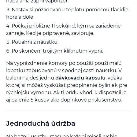
napájania zapni vaporizér.
Nastav si požadovanú teplotu pomocou tlačidiel
hore a dole.
Počkaj približne 11 sekúnd, kým sa zariadenie
zahreje. Keď je pripravené, zavibruje.
Potiahni z náustku.
Po skončení trojitým kliknutím vypni.
Na vyprázdnenie komory po použití použi malú
lopatku zabudovanú v spodnej časti náustku. V
balení nájdeš jednu
dávkovaciu kapsulu
, vďaka
ktorej si môžeš vyskúšať predplnenie byliniek pre
rýchlejšiu výmenu. Ak ti prídu vhod, k dispozícii je
aj balenie 5 kusov ako doplnkové príslušenstvo.
Jednoduchá údržba
Na bežnú údržbu stačí po každej relácii rýchlo