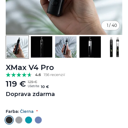
1
/
40
Preskočiť
XMax V4 Pro
na
začiatok
4.6
156 recenzií
galérie
119 €
129 €
obrázkov
Ušetríte:
10 €
Doprava zdarma
Farba:
Čierna