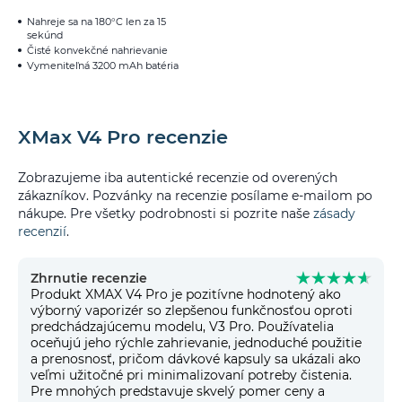
Nahreje sa na 180°C len za 15
sekúnd
Čisté konvekčné nahrievanie
Vymeniteľná 3200 mAh batéria
XMax V4 Pro recenzie
Zobrazujeme iba autentické recenzie od overených
zákazníkov. Pozvánky na recenzie posílame e-mailom po
nákupe. Pre všetky podrobnosti si pozrite naše
zásady
recenzií
.
Zhrnutie recenzie
Produkt XMAX V4 Pro je pozitívne hodnotený ako
výborný vaporizér so zlepšenou funkčnosťou oproti
predchádzajúcemu modelu, V3 Pro. Používatelia
oceňujú jeho rýchle zahrievanie, jednoduché použitie
a prenosnosť, pričom dávkové kapsuly sa ukázali ako
veľmi užitočné pri minimalizovaní potreby čistenia.
Pre mnohých predstavuje skvelý pomer ceny a