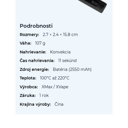
Podrobnosti
Viac
2.7 × 2.4 × 15.8 cm
informácií
107 g
Konvekcia
11 sekúnd
Batéria (2550 mAh)
100°C až 220°C
XMax / XVape
1 rok
Čína