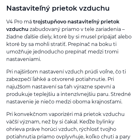
Nastaviteľný prietok vzduchu
V4 Pro má
trojstupňovo nastaviteľný prietok
vzduchu
zabudovaný priamo v tele zariadenia –
žiadne ďalšie diely, ktoré by si musel pripájať alebo
ktoré by sa mohli stratiť. Prepínač na boku ti
umožňuje jednoducho prepínať medzi tromi
nastaveniami.
Pri najširšom nastavení vzduch prúdi voľne, čo ti
zabezpečí ľahké a otvorené potiahnutie. Pri
najužšom nastavení sa ťah výrazne spevní a
produkuje teplejšiu a intenzívnejšiu paru. Stredné
nastavenie je niečo medzi oboma krajnosťami.
Pri konvekčnom vaporizéri má prietok vzduchu
väčší význam, než by si čakal. Keďže bylinky
ohrieva práve horúci vzduch, rýchlosť tvojho
potiahnutia priamo ovplyvňuje, koľko chuti a pary