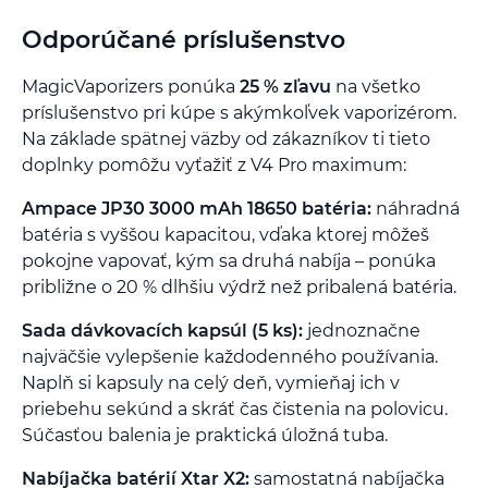
Odporúčané príslušenstvo
MagicVaporizers ponúka
25 % zľavu
na všetko
príslušenstvo pri kúpe s akýmkoľvek vaporizérom.
Na základe spätnej väzby od zákazníkov ti tieto
doplnky pomôžu vyťažiť z V4 Pro maximum:
Ampace JP30 3000 mAh 18650 batéria:
náhradná
batéria s vyššou kapacitou, vďaka ktorej môžeš
pokojne vapovať, kým sa druhá nabíja – ponúka
približne o 20 % dlhšiu výdrž než pribalená batéria.
Sada dávkovacích kapsúl (5 ks):
jednoznačne
najväčšie vylepšenie každodenného používania.
Naplň si kapsuly na celý deň, vymieňaj ich v
priebehu sekúnd a skráť čas čistenia na polovicu.
Súčasťou balenia je praktická úložná tuba.
Nabíjačka batérií Xtar X2:
samostatná nabíjačka