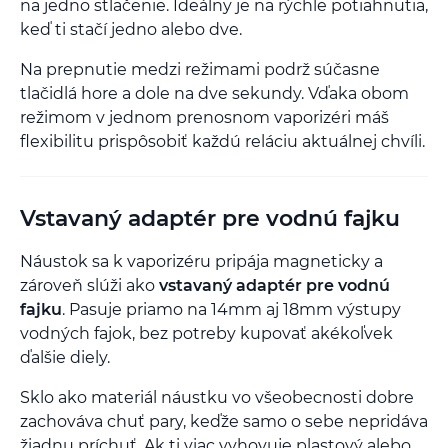
na jedno stlačenie. Ideálny je na rýchle potiahnutia,
keď ti stačí jedno alebo dve.
Na prepnutie medzi režimami podrž súčasne
tlačidlá hore a dole na dve sekundy. Vďaka obom
režimom v jednom prenosnom vaporizéri máš
flexibilitu prispôsobiť každú reláciu aktuálnej chvíli.
Vstavaný adaptér pre vodnú fajku
Náustok sa k vaporizéru pripája magneticky a
zároveň slúži ako
vstavaný adaptér pre vodnú
fajku
. Pasuje priamo na 14mm aj 18mm výstupy
vodných fajok, bez potreby kupovať akékoľvek
ďalšie diely.
Sklo ako materiál náustku vo všeobecnosti dobre
zachováva chuť pary, keďže samo o sebe nepridáva
žiadnu príchuť. Ak ti viac vyhovuje plastový alebo