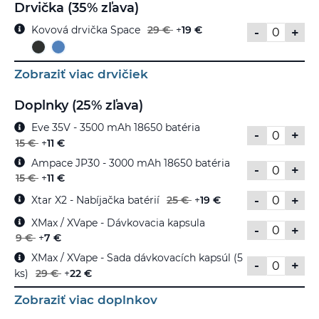
Drvička (35% zľava)
Kovová drvička Space
29 €
+
19 €
-
+
Zobraziť viac drvičiek
Doplnky (25% zľava)
Eve 35V - 3500 mAh 18650 batéria
-
+
15 €
+
11 €
Ampace JP30 - 3000 mAh 18650 batéria
-
+
15 €
+
11 €
-
+
Xtar X2 - Nabíjačka batérií
25 €
+
19 €
XMax / XVape - Dávkovacia kapsula
-
+
9 €
+
7 €
XMax / XVape - Sada dávkovacích kapsúl (5
-
+
ks)
29 €
+
22 €
Zobraziť viac doplnkov