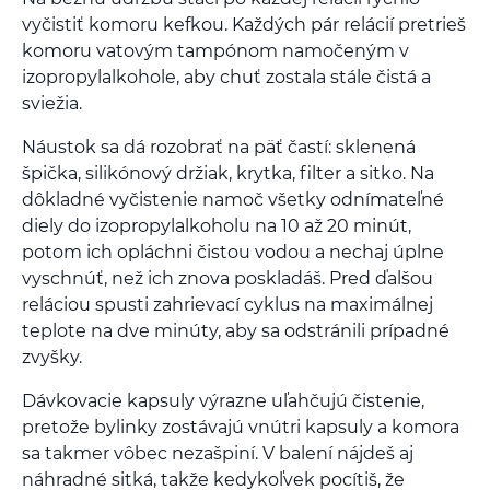
vyčistiť komoru kefkou. Každých pár relácií pretrieš
komoru vatovým tampónom namočeným v
izopropylalkohole, aby chuť zostala stále čistá a
sviežia.
Náustok sa dá rozobrať na päť častí: sklenená
špička, silikónový držiak, krytka, filter a sitko. Na
dôkladné vyčistenie namoč všetky odnímateľné
diely do izopropylalkoholu na 10 až 20 minút,
potom ich opláchni čistou vodou a nechaj úplne
vyschnúť, než ich znova poskladáš. Pred ďalšou
reláciou spusti zahrievací cyklus na maximálnej
teplote na dve minúty, aby sa odstránili prípadné
zvyšky.
Dávkovacie kapsuly výrazne uľahčujú čistenie,
pretože bylinky zostávajú vnútri kapsuly a komora
sa takmer vôbec nezašpiní. V balení nájdeš aj
náhradné sitká, takže kedykoľvek pocítiš, že