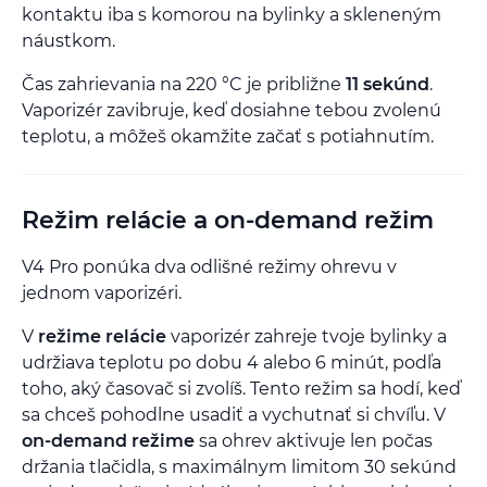
kontaktu iba s komorou na bylinky a skleneným
náustkom.
Čas zahrievania na 220 °C je približne
11 sekúnd
.
Vaporizér zavibruje, keď dosiahne tebou zvolenú
teplotu, a môžeš okamžite začať s potiahnutím.
Režim relácie a on-demand režim
V4 Pro ponúka dva odlišné režimy ohrevu v
jednom vaporizéri.
V
režime relácie
vaporizér zahreje tvoje bylinky a
udržiava teplotu po dobu 4 alebo 6 minút, podľa
toho, aký časovač si zvolíš. Tento režim sa hodí, keď
sa chceš pohodlne usadiť a vychutnať si chvíľu. V
on-demand režime
sa ohrev aktivuje len počas
držania tlačidla, s maximálnym limitom 30 sekúnd