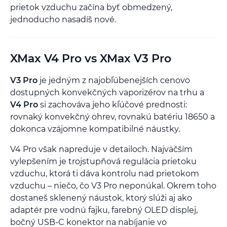
prietok vzduchu začína byť obmedzený,
jednoducho nasadíš nové.
XMax V4 Pro vs XMax V3 Pro
V3 Pro
je jedným z najobľúbenejších cenovo
dostupných konvekčných vaporizérov na trhu a
V4 Pro
si zachováva jeho kľúčové prednosti:
rovnaký konvekčný ohrev, rovnakú batériu 18650 a
dokonca vzájomne kompatibilné náustky.
V4 Pro však napreduje v detailoch. Najväčším
vylepšením je trojstupňová regulácia prietoku
vzduchu, ktorá ti dáva kontrolu nad prietokom
vzduchu – niečo, čo V3 Pro neponúkal. Okrem toho
dostaneš sklenený náustok, ktorý slúži aj ako
adaptér pre vodnú fajku, farebný OLED displej,
bočný USB-C konektor na nabíjanie vo