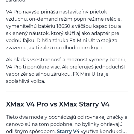
V4 Pro navyše prináša nastaviteľný prietok
vzduchu, on-demand režim popri režime relácie,
vymeniteľnú batériu 18650 s väčšou kapacitou a
sklenený náustok, ktorý slúži aj ako adaptér pre
vodnú fajku. Dlhšia záruka FX Mini Ultra stojí za
zváženie, ak ti záleží na dlhodobom krytí.
Ak hľadáš všestrannosť a možnosť výmeny batérií,
V4 Pro ti ponúkne viac. Ak preferuješ jednoduchší
vaporizér so silnou zárukou, FX Mini Ultra je
spoľahlivá voľba.
XMax V4 Pro vs XMax Starry V4
Tieto dva modely pochádzajú od rovnakej značky a
cenovo sú na tom podobne, no bylinky ohrievajú
odlišným spôsobom.
Starry V4
využíva kondukciu,