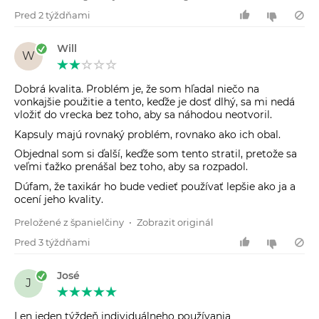
Pred 2 týždňami
Will
W
Dobrá kvalita. Problém je, že som hľadal niečo na
vonkajšie použitie a tento, keďže je dosť dlhý, sa mi nedá
vložiť do vrecka bez toho, aby sa náhodou neotvoril.
Kapsuly majú rovnaký problém, rovnako ako ich obal.
Objednal som si ďalší, keďže som tento stratil, pretože sa
veľmi ťažko prenášal bez toho, aby sa rozpadol.
Dúfam, že taxikár ho bude vedieť používať lepšie ako ja a
ocení jeho kvality.
Preložené z španielčiny
•
Zobrazit originál
Pred 3 týždňami
José
J
Len jeden týždeň individuálneho používania