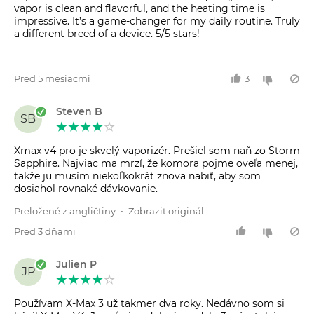
vapor is clean and flavorful, and the heating time is
impressive. It’s a game-changer for my daily routine. Truly
a different breed of a device. 5/5 stars!
Pred 5 mesiacmi
3
Steven B
SB
Xmax v4 pro je skvelý vaporizér. Prešiel som naň zo Storm
Sapphire. Najviac ma mrzí, že komora pojme oveľa menej,
takže ju musím niekoľkokrát znova nabiť, aby som
dosiahol rovnaké dávkovanie.
Preložené z angličtiny
•
Zobrazit originál
Pred 3 dňami
Julien P
JP
Používam X-Max 3 už takmer dva roky. Nedávno som si