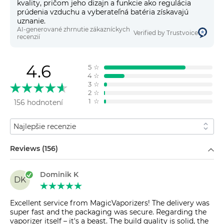
kvality, pričom jeho dizajn a funkcie ako regulácia
prúdenia vzduchu a vyberateľná batéria získavajú
uznanie.
AI-generované zhrnutie zákazníckych
Verified by Trustvoice
recenzií
4.6
5
☆
4
☆
3
☆
2
☆
1
☆
156 hodnotení
Zoradiť podľa
Filtrovať podľa
Reviews (156)
Dominik K
DK
Excellent service from MagicVaporizers! The delivery was
super fast and the packaging was secure. Regarding the
vaporizer itself – it's a beast. The build quality is solid, the