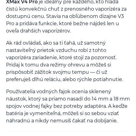
XMax V4 Pro
je ideálny pre každého, kto hľadá
čistú konvekčnú chuť z prenosného vaporizéra za
dostupnú cenu. Stavia na obľúbenom dizajne V3
Pro a pridáva funkcie, ktoré bežne nájdeš len u
oveľa drahších vaporizérov.
Ak rád ovládaš, ako sa ti ťahá, už samotný
nastaviteľný prietok vzduchu robí z tohto
vaporizéra zariadenie, ktoré stojí za pozornosť.
Pridaj k tomu dva režimy ohrevu a môžeš si
prispôsobiť zážitok svojmu tempu — či už
preferuješ dlhú reláciu, alebo rýchle potiahnutie.
Používatelia vodných fajok ocenia sklenený
náustok, ktorý sa priamo nasadí do 14 mm a 18 mm
spojov vodnej fajky bez potreby adaptéra. A keďže
batéria je vymeniteľná, môžeš si so sebou vziať
náhradnú a nikdy nemusíš čakať na dobíjanie.