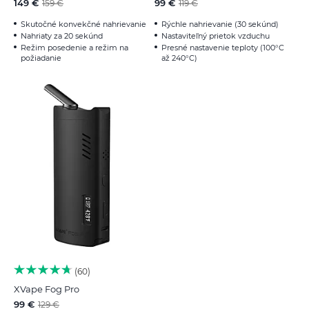
149 €
99 €
159 €
119 €
Skutočné konvekčné nahrievanie
Rýchle nahrievanie (30 sekúnd)
Nahriaty za 20 sekúnd
Nastaviteľný prietok vzduchu
Režim posedenie a režim na
Presné nastavenie teploty (100°C
požiadanie
až 240°C)
60
XVape Fog Pro
99 €
129 €