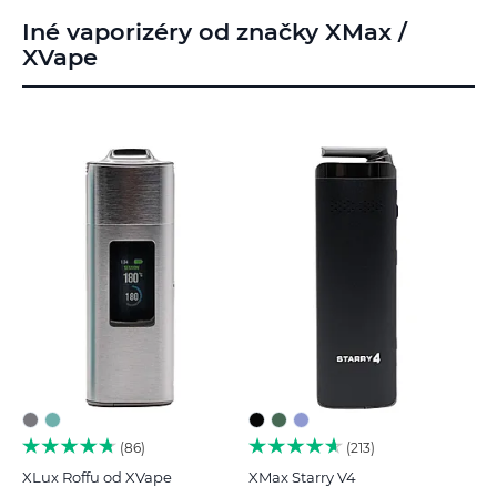
Iné vaporizéry od značky XMax /
XVape
86
213
XLux Roffu od XVape
XMax Starry V4