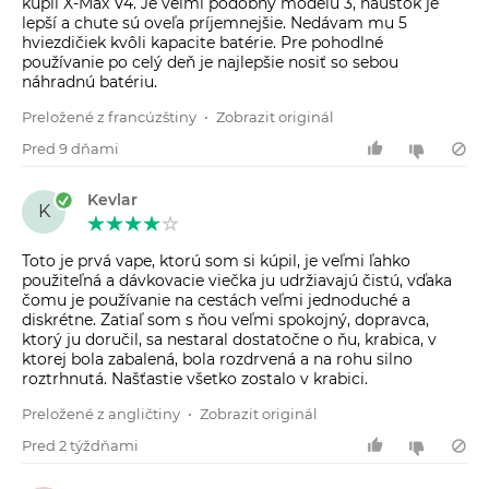
kúpil X-Max V4. Je veľmi podobný modelu 3, náustok je
lepší a chute sú oveľa príjemnejšie. Nedávam mu 5
hviezdičiek kvôli kapacite batérie. Pre pohodlné
používanie po celý deň je najlepšie nosiť so sebou
náhradnú batériu.
Preložené z francúzštiny
•
Zobrazit originál
Pred 9 dňami
Kevlar
K
Toto je prvá vape, ktorú som si kúpil, je veľmi ľahko
použiteľná a dávkovacie viečka ju udržiavajú čistú, vďaka
čomu je používanie na cestách veľmi jednoduché a
diskrétne. Zatiaľ som s ňou veľmi spokojný, dopravca,
ktorý ju doručil, sa nestaral dostatočne o ňu, krabica, v
ktorej bola zabalená, bola rozdrvená a na rohu silno
roztrhnutá. Našťastie všetko zostalo v krabici.
Preložené z angličtiny
•
Zobrazit originál
Pred 2 týždňami