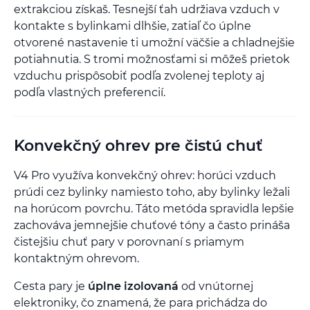
extrakciou získaš. Tesnejší ťah udržiava vzduch v
kontakte s bylinkami dlhšie, zatiaľ čo úplne
otvorené nastavenie ti umožní väčšie a chladnejšie
potiahnutia. S tromi možnosťami si môžeš prietok
vzduchu prispôsobiť podľa zvolenej teploty aj
podľa vlastných preferencií.
Konvekčný ohrev pre čistú chuť
V4 Pro využíva konvekčný ohrev: horúci vzduch
prúdi cez bylinky namiesto toho, aby bylinky ležali
na horúcom povrchu. Táto metóda spravidla lepšie
zachováva jemnejšie chuťové tóny a často prináša
čistejšiu chuť pary v porovnaní s priamym
kontaktným ohrevom.
Cesta pary je
úplne izolovaná
od vnútornej
elektroniky, čo znamená, že para prichádza do