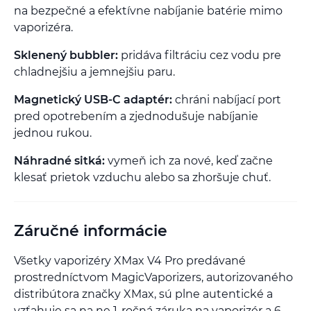
na bezpečné a efektívne nabíjanie batérie mimo
vaporizéra.
Sklenený bubbler:
pridáva filtráciu cez vodu pre
chladnejšiu a jemnejšiu paru.
Magnetický USB-C adaptér:
chráni nabíjací port
pred opotrebením a zjednodušuje nabíjanie
jednou rukou.
Náhradné sitká:
vymeň ich za nové, keď začne
klesať prietok vzduchu alebo sa zhoršuje chuť.
Záručné informácie
Všetky vaporizéry XMax V4 Pro predávané
prostredníctvom MagicVaporizers, autorizovaného
distribútora značky XMax, sú plne autentické a
vzťahuje sa na ne 1-ročná záruka na vaporizér a 6-