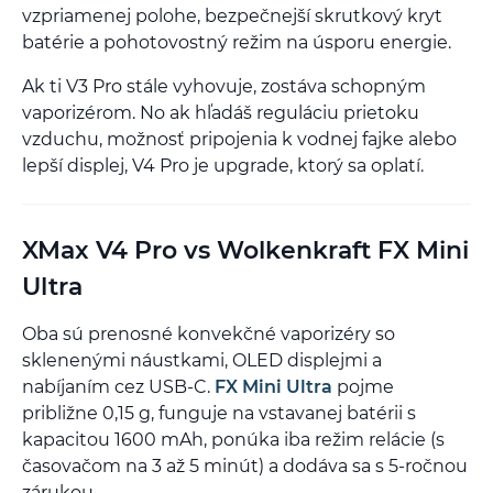
vzpriamenej polohe, bezpečnejší skrutkový kryt
batérie a pohotovostný režim na úsporu energie.
Ak ti V3 Pro stále vyhovuje, zostáva schopným
vaporizérom. No ak hľadáš reguláciu prietoku
vzduchu, možnosť pripojenia k vodnej fajke alebo
lepší displej, V4 Pro je upgrade, ktorý sa oplatí.
XMax V4 Pro vs Wolkenkraft FX Mini
Ultra
Oba sú prenosné konvekčné vaporizéry so
sklenenými náustkami, OLED displejmi a
nabíjaním cez USB-C.
FX Mini Ultra
pojme
približne 0,15 g, funguje na vstavanej batérii s
kapacitou 1600 mAh, ponúka iba režim relácie (s
časovačom na 3 až 5 minút) a dodáva sa s 5-ročnou
zárukou.