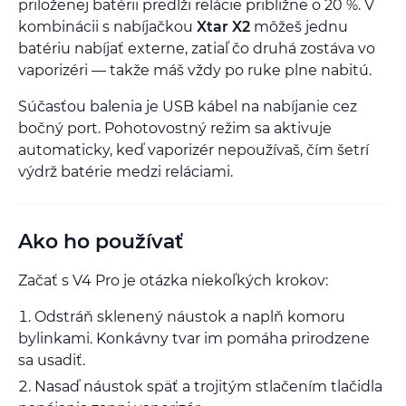
priloženej batérii predĺži relácie približne o 20 %. V
kombinácii s nabíjačkou
Xtar X2
môžeš jednu
batériu nabíjať externe, zatiaľ čo druhá zostáva vo
vaporizéri — takže máš vždy po ruke plne nabitú.
Súčasťou balenia je USB kábel na nabíjanie cez
bočný port. Pohotovostný režim sa aktivuje
automaticky, keď vaporizér nepoužívaš, čím šetrí
výdrž batérie medzi reláciami.
Ako ho používať
Začať s V4 Pro je otázka niekoľkých krokov:
Odstráň sklenený náustok a naplň komoru
bylinkami. Konkávny tvar im pomáha prirodzene
sa usadiť.
Nasaď náustok späť a trojitým stlačením tlačidla