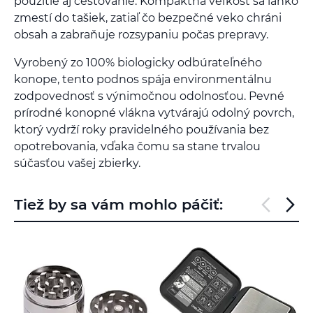
použitie aj cestovanie. Kompaktná veľkosť sa ľahko
zmestí do tašiek, zatiaľ čo bezpečné veko chráni
obsah a zabraňuje rozsypaniu počas prepravy.
Vyrobený zo 100% biologicky odbúrateľného
konope, tento podnos spája environmentálnu
zodpovednosť s výnimočnou odolnosťou. Pevné
prírodné konopné vlákna vytvárajú odolný povrch,
ktorý vydrží roky pravidelného používania bez
opotrebovania, vďaka čomu sa stane trvalou
súčasťou vašej zbierky.
Tiež by sa vám mohlo páčiť: