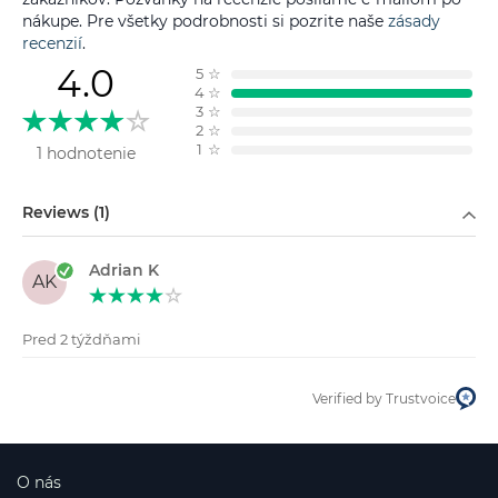
nákupe. Pre všetky podrobnosti si pozrite naše
zásady
recenzií
.
4.0
5
☆
4
☆
3
☆
2
☆
1
☆
1 hodnotenie
Filtrovať podľa
Reviews (1)
Adrian K
AK
Pred 2 týždňami
Verified by Trustvoice
O nás