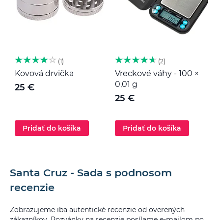
1
2
Kovová drvička
Vreckové váhy - 100 ×
K
0,01 g
25 €
25 €
Pridať do košíka
Pridať do košíka
Santa Cruz - Sada s podnosom
recenzie
Zobrazujeme iba autentické recenzie od overených
zákazníkov. Pozvánky na recenzie posílame e-mailom po