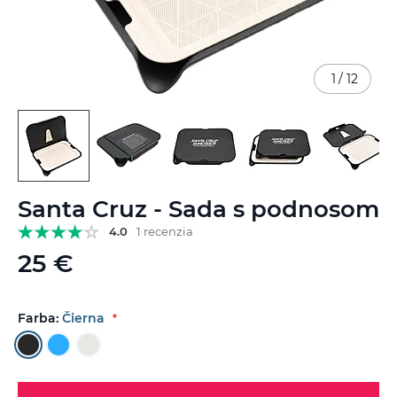
1
/
12
Preskočiť
Santa Cruz - Sada s podnosom
na
začiatok
4.0
1 recenzia
galérie
25 €
obrázkov
Farba:
Čierna