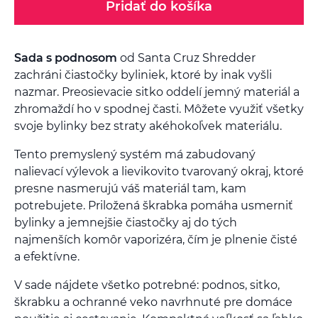
Pridať do košíka
Sada s podnosom
od Santa Cruz Shredder
zachráni čiastočky byliniek, ktoré by inak vyšli
nazmar. Preosievacie sitko oddelí jemný materiál a
zhromaždí ho v spodnej časti. Môžete využiť všetky
svoje bylinky bez straty akéhokoľvek materiálu.
Tento premyslený systém má zabudovaný
nalievací výlevok a lievikovito tvarovaný okraj, ktoré
presne nasmerujú váš materiál tam, kam
potrebujete. Priložená škrabka pomáha usmerniť
bylinky a jemnejšie čiastočky aj do tých
najmenších komôr vaporizéra, čím je plnenie čisté
a efektívne.
V sade nájdete všetko potrebné: podnos, sitko,
škrabku a ochranné veko navrhnuté pre domáce