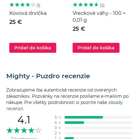
1
2
Kovová drvička
Vreckové váhy - 100 ×
K
0,01 g
25 €
25 €
Pridať do košíka
Pridať do košíka
Mighty - Puzdro recenzie
Zobrazujeme iba autentické recenzie od overených
zákazníkov. Pozvánky na recenzie posílame e-mailom po
nákupe. Pre všetky podrobnosti si pozrite naše
zásady
recenzií
.
4.1
5
☆
4
☆
3
☆
2
☆
1
☆