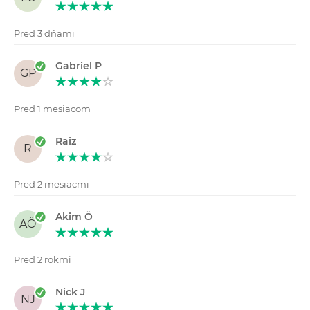
Pred 3 dňami
Gabriel P
GP
Pred 1 mesiacom
Raiz
R
Pred 2 mesiacmi
Akim Ö
AÖ
Pred 2 rokmi
Nick J
NJ