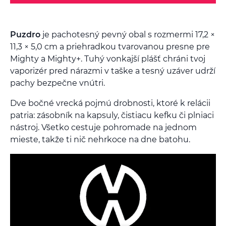
Puzdro
je pachotesný pevný obal s rozmermi 17,2 ×
11,3 × 5,0 cm a priehradkou tvarovanou presne pre
Mighty a Mighty+. Tuhý vonkajší plášť chráni tvoj
vaporizér pred nárazmi v taške a tesný uzáver udrží
pachy bezpečne vnútri.
Dve bočné vrecká pojmú drobnosti, ktoré k relácii
patria: zásobník na kapsuly, čistiacu kefku či plniaci
nástroj. Všetko cestuje pohromade na jednom
mieste, takže ti nič nehrkoce na dne batohu.