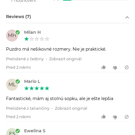
7 hodnotení
Filtrovať podľa
Reviews (7)
Milan H
MH
Puzdro má nešikovné rozmery. Nie je praktické.
Preložené z češtiny
•
Zobrazit originál
Pred 2 rokmi
Mario L
ML
Fantastické, mám aj stolnú sopku, ale je ešte lepšia
Preložené z taliančiny
•
Zobrazit originál
Pred 2 rokmi
Ewelina S
ES