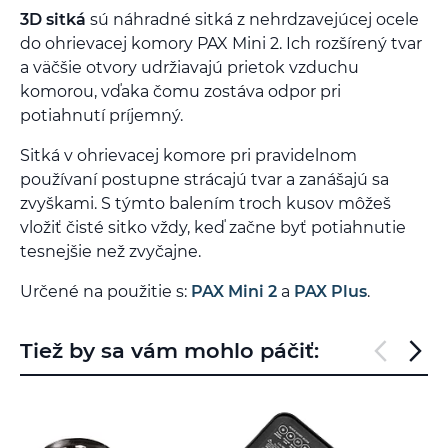
3D sitká
sú náhradné sitká z nehrdzavejúcej ocele
do ohrievacej komory PAX Mini 2. Ich rozšírený tvar
a väčšie otvory udržiavajú prietok vzduchu
komorou, vďaka čomu zostáva odpor pri
potiahnutí príjemný.
Sitká v ohrievacej komore pri pravidelnom
používaní postupne strácajú tvar a zanášajú sa
zvyškami. S týmto balením troch kusov môžeš
vložiť čisté sitko vždy, keď začne byť potiahnutie
tesnejšie než zvyčajne.
Určené na použitie s:
PAX Mini 2
a
PAX Plus
.
Tiež by sa vám mohlo páčiť: