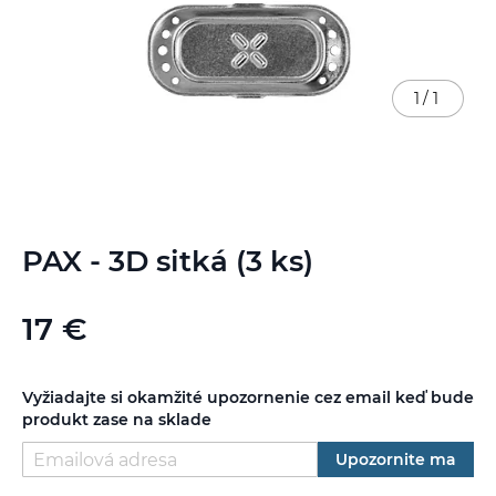
1
/
1
Preskočiť
PAX - 3D sitká (3 ks)
na
začiatok
galérie
17 €
obrázkov
Vyžiadajte si okamžité upozornenie cez email keď bude
produkt zase na sklade
Upozornite ma