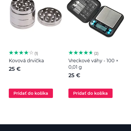
1
2
Kovová drvička
Vreckové váhy - 100 ×
K
0,01 g
25 €
25 €
Pridať do košíka
Pridať do košíka