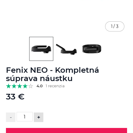
1
/
3
Preskočiť
Fenix NEO - Kompletná
na
začiatok
súprava náustku
galérie
4.0
1 recenzia
obrázkov
33 €
-
+