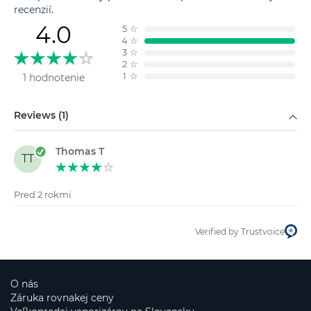
recenzií
.
4.0
5
☆
4
☆
3
☆
2
☆
1
☆
1 hodnotenie
Filtrovať podľa
Reviews (1)
Thomas T
TT
Pred 2 rokmi
Verified by Trustvoice
O nás
Záruka rovnakej ceny