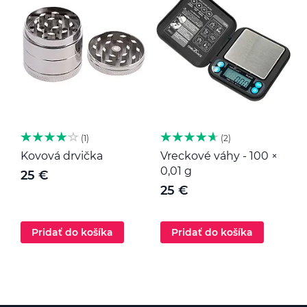
1
2
Kovová drvička
Vreckové váhy - 100 ×
K
0,01 g
25 €
25 €
Pridať do košíka
Pridať do košíka