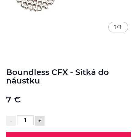
1
/
1
Preskočiť
Boundless CFX - Sitká do
na
začiatok
náustku
galérie
obrázkov
7 €
-
+