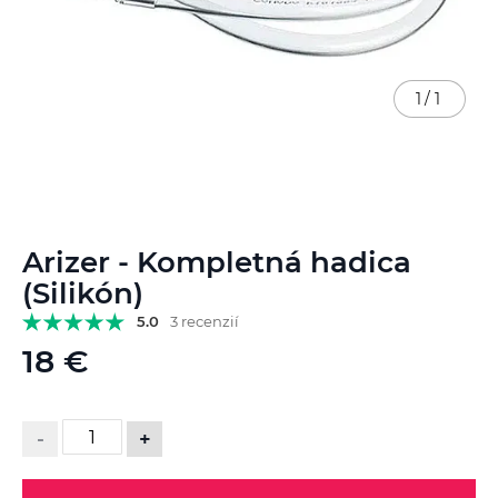
1
/
1
Preskočiť
Arizer - Kompletná hadica
na
začiatok
(Silikón)
galérie
5.0
3 recenzií
obrázkov
18 €
-
+