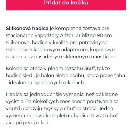
Pridať do košíka
Silikónová hadica
je kompletná zostava pre
stacionárne vaporizéry Arizer: približne 90 cm
silikónovej hadice v kvalite pre potraviny so
skleneným kolenovým adaptérom, kupolovým
sitkom a už nasadeným skleneným náustkom.
Koleno sa otáča v plnom rozsahu 360°, takže
hadica sleduje balón alebo osobu, ktorá práve ťahá
- ideálne pri spoločných reláciách.
Hadice sa jednoduchšie vymenia, než dôkladne
vyčistia. Po niekoľkých mesiacoch používania sa
vnútri usádzajú zvyšky a chuť sa stráca. Jedna
výmena za novú kompletnú hadicu ti vráti chuť
ako pri prvej relácii.