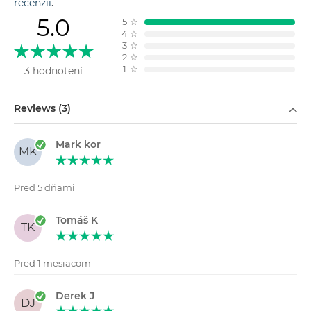
recenzií
.
5.0
5
☆
4
☆
3
☆
2
☆
1
☆
3 hodnotení
Filtrovať podľa
Reviews (3)
Mark kor
MK
Pred 5 dňami
Tomáš K
TK
Pred 1 mesiacom
Derek J
DJ