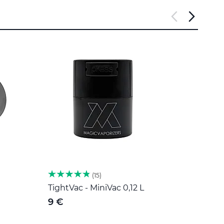
15
TightVac - MiniVac 0,12 L
Herb 
nehr
9 €
189 