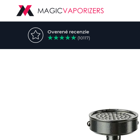
Overené recenzie
(10117)
Preskočiť
na
koniec
galérie
obrázkov