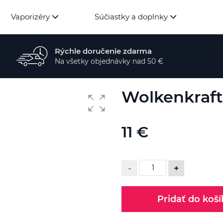
Vaporizéry
Súčiastky a doplnky
Rýchle doručenie zdarma
Na všetky objednávky nad 50 €
Wolkenkraft 
11 €
-
+
Pridať do koší