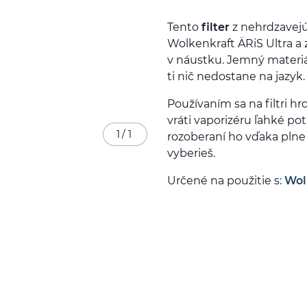
Tento
filter
z nehrdzavejúc
Wolkenkraft ÄRiS Ultra a
v náustku. Jemný materiál
ti nič nedostane na jazyk.
Používaním sa na filtri h
vráti vaporizéru ľahké pot
1
/
1
rozoberaní ho vďaka plne
vyberieš.
Určené na použitie s:
Wol