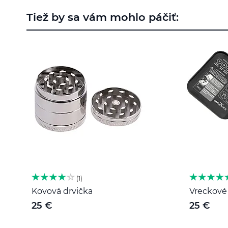
na
Tiež by sa vám mohlo páčiť:
začiatok
galérie
obrázkov
1
Kovová drvička
Vreckové 
25 €
25 €