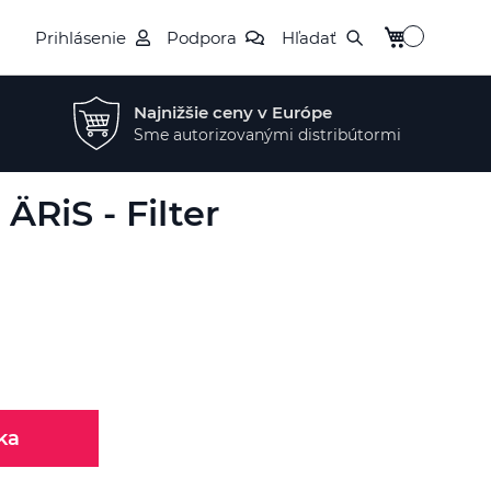
Môj košík
Prihlásenie
Podpora
Hľadať
Najnižšie ceny v Európe
Sme autorizovanými distribútormi
ÄRiS - Filter
ka