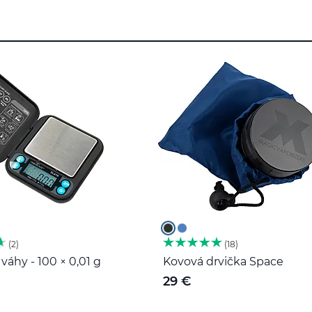
2
18
váhy - 100 × 0,01 g
Kovová drvička Space
29 €