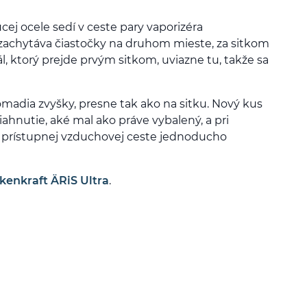
ej ocele sedí v ceste pary vaporizéra
 zachytáva čiastočky na druhom mieste, za sitkom
, ktorý prejde prvým sitkom, uviazne tu, takže sa
romadia zvyšky, presne tak ako na sitku. Nový kus
iahnutie, aké mal ako práve vybalený, a pri
 prístupnej vzduchovej ceste jednoducho
kenkraft ÄRiS Ultra
.