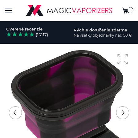
Môj koš
Toggle
Overené recenzie
Rýchle doručenie zdarma
Nav
(10117)
Na všetky objednávky nad 50 €
ať
Preskočiť
na
koniec
galérie
obrázkov