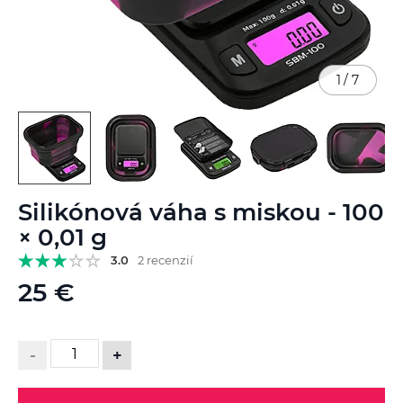
1
/
7
Preskočiť
Silikónová váha s miskou - 100
na
začiatok
× 0,01 g
galérie
3.0
2 recenzií
obrázkov
25 €
-
+