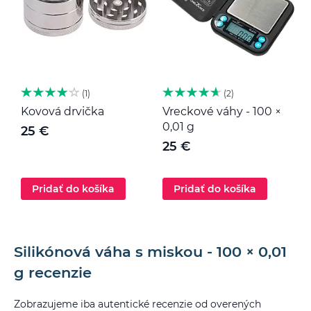
1
2
Kovová drvička
Vreckové váhy - 100 ×
K
0,01 g
25 €
25 €
Pridať do košíka
Pridať do košíka
Silikónová váha s miskou - 100 × 0,01
g recenzie
Zobrazujeme iba autentické recenzie od overených