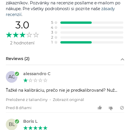
zákazníkov. Pozvánky na recenzie posílame e-mailom po
nákupe. Pre všetky podrobnosti si pozrite naše
zásady
recenzií
.
3.0
5
☆
4
☆
3
☆
2
☆
1
☆
2 hodnotení
Filtrovať podľa
Reviews (2)
alessandro C
AC
Ťažké na kalibráciu, prečo nie je predkalibrované? Nuž...
Preložené z taliančiny
•
Zobrazit originál
Pred 8 dňami
Boris L
BL