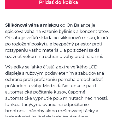
Pridať do košíka
Silikónová váha s miskou
od On Balance je
špičková váha na váženie byliniek a koncentrátov.
Obsahuje veľkú skladaciu silikónovú misku, ktorá
po rozložení poskytuje bezpečný priestor proti
rozsypaniu vášho materiálu a po zložení sa dá
uzavrieť vekom na ochranu váhy pred nárazmi.
Výsledky sa ľahko čítajú z extra veľkého LCD
displeja s ružovým podsvietením a zabudovaná
ochrana proti preťaženiu pomáha predchádzať
poškodeniu váhy. Medzi ďalšie funkcie patrí
automatické počítanie kusov, úsporné
automatické vypnutie po 3 minútach nečinnosti,
funkcia tara/vynulovanie na odpočítanie
hmotnosti nádoby alebo rozširovacej tácky a