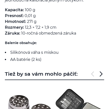
jednoduchá kalibrácia jedným dotykom.
Kapacita:
100 g
Presnosť:
0,01 g
Hmotnosť:
271 g
Rozmery:
12,3 × 7,2 × 1,9 cm
Záruka:
10-ročná obmedzená záruka
Balenie obsahuje:
Silikónová váha s miskou
AA batérie (2 ks)
Tiež by sa vám mohlo páčiť: