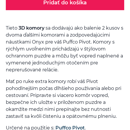
Pridať do košíka
Tieto
3D komory
sa dodávajú ako balenie 2 kusov s
dvoma ďalšími komorami a zodpovedajúcimi
náustkami Onyx pre váš Puffco Pivot. Komory s
rýchlym uvoľnením prichádzajú v štýlovom
ochrannom puzdre a môžu byť vopred naplnené a
vymenené jednoduchým otočením pre
neprerušované relácie.
Mať po ruke extra komory robí váš Pivot
pohodlnejším počas dlhšieho používania alebo pri
cestovaní. Pripravte si viacero komôr vopred,
bezpečne ich uložte v priloženom puzdre a
okamžite medzi nimi prepínajte bez nutnosti
zastaviť sa kvôli čisteniu a opätovnému plneniu.
Určené na použitie s:
Puffco Pivot
.