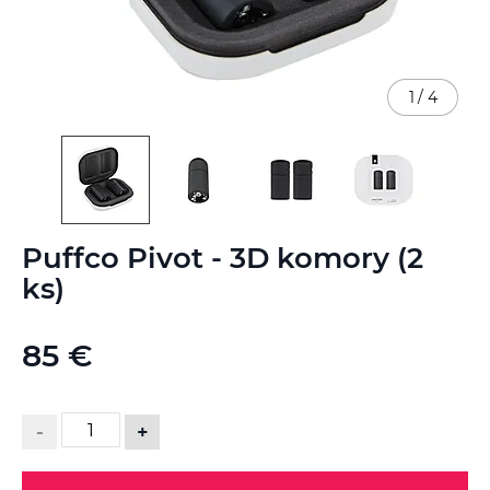
1
/
4
Preskočiť
Puffco Pivot - 3D komory (2
na
začiatok
ks)
galérie
obrázkov
85 €
-
+