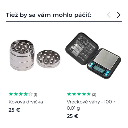
Tiež by sa vám mohlo páčiť:
1
2
Kovová drvička
Vreckové váhy - 100 ×
K
0,01 g
25 €
25 €