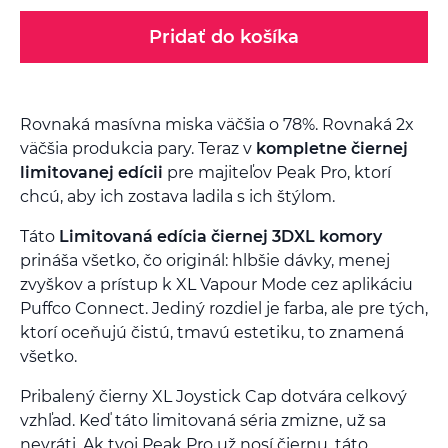
Pridať do košíka
Rovnaká masívna miska väčšia o 78%. Rovnaká 2x
väčšia produkcia pary. Teraz v
kompletne čiernej
limitovanej edícii
pre majiteľov Peak Pro, ktorí
chcú, aby ich zostava ladila s ich štýlom.
Táto
Limitovaná edícia čiernej 3DXL komory
prináša všetko, čo originál: hlbšie dávky, menej
zvyškov a prístup k XL Vapour Mode cez aplikáciu
Puffco Connect. Jediný rozdiel je farba, ale pre tých,
ktorí oceňujú čistú, tmavú estetiku, to znamená
všetko.
Pribalený čierny XL Joystick Cap dotvára celkový
vzhľad. Keď táto limitovaná séria zmizne, už sa
nevráti. Ak tvoj Peak Pro už nosí čiernu, táto