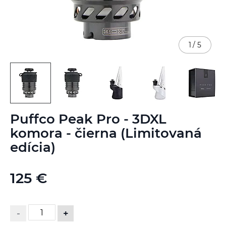
1
/
5
Preskočiť
Puffco Peak Pro - 3DXL
na
začiatok
komora - čierna (Limitovaná
galérie
edícia)
obrázkov
125 €
-
+