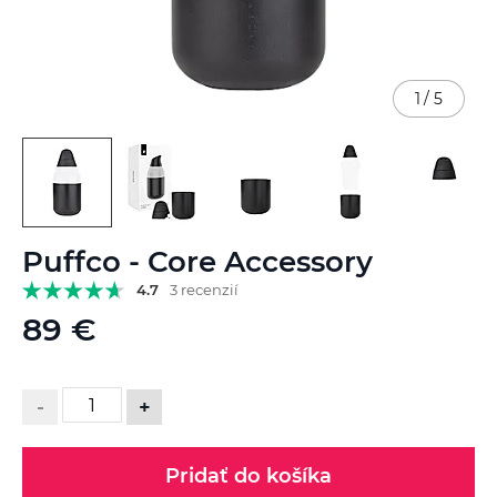
1
/
5
Preskočiť
Puffco - Core Accessory
na
začiatok
4.7
3 recenzií
galérie
89 €
obrázkov
-
+
Pridať do košíka