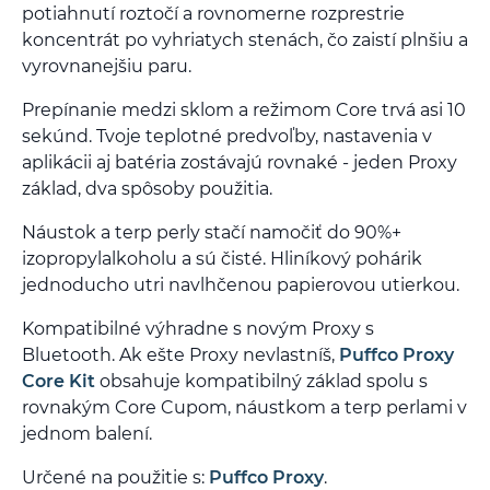
potiahnutí roztočí a rovnomerne rozprestrie
koncentrát po vyhriatych stenách, čo zaistí plnšiu a
vyrovnanejšiu paru.
Prepínanie medzi sklom a režimom Core trvá asi 10
sekúnd. Tvoje teplotné predvoľby, nastavenia v
aplikácii aj batéria zostávajú rovnaké - jeden Proxy
základ, dva spôsoby použitia.
Náustok a terp perly stačí namočiť do 90%+
izopropylalkoholu a sú čisté. Hliníkový pohárik
jednoducho utri navlhčenou papierovou utierkou.
Kompatibilné výhradne s novým Proxy s
Bluetooth. Ak ešte Proxy nevlastníš,
Puffco Proxy
Core Kit
obsahuje kompatibilný základ spolu s
rovnakým Core Cupom, náustkom a terp perlami v
jednom balení.
Určené na použitie s:
Puffco Proxy
.