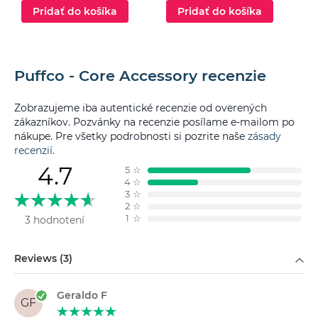
Pridať do košíka
Pridať do košíka
Puffco - Core Accessory recenzie
Zobrazujeme iba autentické recenzie od overených
zákazníkov. Pozvánky na recenzie posílame e-mailom po
nákupe. Pre všetky podrobnosti si pozrite naše
zásady
recenzií
.
4.7
5
☆
4
☆
3
☆
2
☆
1
☆
3 hodnotení
Filtrovať podľa
Reviews (3)
Geraldo F
GF