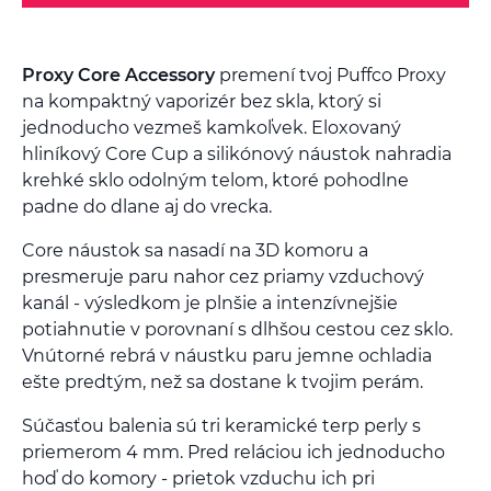
Proxy Core Accessory
premení tvoj Puffco Proxy
na kompaktný vaporizér bez skla, ktorý si
jednoducho vezmeš kamkoľvek. Eloxovaný
hliníkový Core Cup a silikónový náustok nahradia
krehké sklo odolným telom, ktoré pohodlne
padne do dlane aj do vrecka.
Core náustok sa nasadí na 3D komoru a
presmeruje paru nahor cez priamy vzduchový
kanál - výsledkom je plnšie a intenzívnejšie
potiahnutie v porovnaní s dlhšou cestou cez sklo.
Vnútorné rebrá v náustku paru jemne ochladia
ešte predtým, než sa dostane k tvojim perám.
Súčasťou balenia sú tri keramické terp perly s
priemerom 4 mm. Pred reláciou ich jednoducho
hoď do komory - prietok vzduchu ich pri