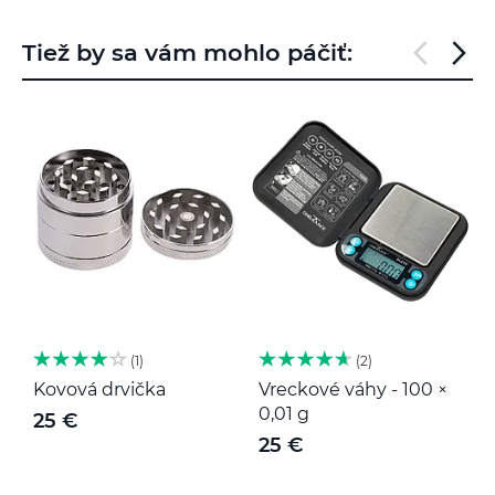
Tiež by sa vám mohlo páčiť:
1
2
Kovová drvička
Vreckové váhy - 100 ×
K
0,01 g
25 €
25 €