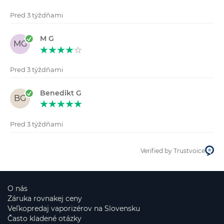
Pred 3 týždňami
M G
MG
Pred 3 týždňami
Benedikt G
BG
Pred 3 týždňami
Verified by Trustvoice
O nás
Záruka rovnakej ceny
Veľkopredaj vaporizérov na Slovensku
Často kladené otázky