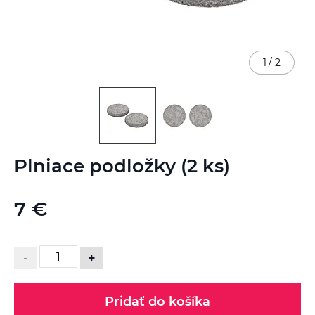
1
/
2
Preskočiť
Plniace podložky (2 ks)
na
začiatok
galérie
7 €
obrázkov
-
+
Pridať do košíka