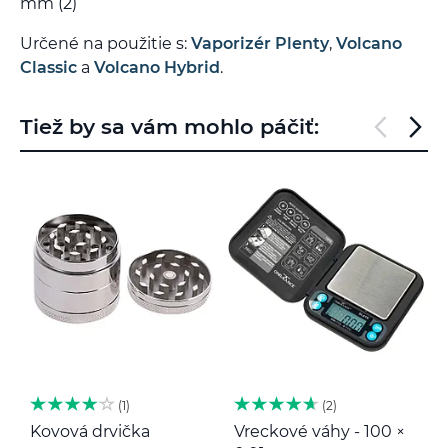
mm (2)
Určené na použitie s:
Vaporizér Plenty
,
Volcano
Classic
a
Volcano Hybrid
.
Tiež by sa vám mohlo páčiť:
1
2
Kovová drvička
Vreckové váhy - 100 ×
K