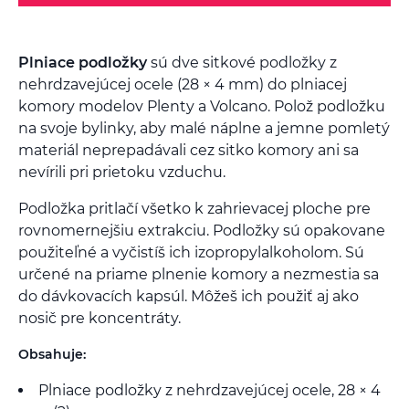
Plniace podložky
sú dve sitkové podložky z
nehrdzavejúcej ocele (28 × 4 mm) do plniacej
komory modelov Plenty a Volcano. Polož podložku
na svoje bylinky, aby malé náplne a jemne pomletý
materiál neprepadávali cez sitko komory ani sa
nevírili pri prietoku vzduchu.
Podložka pritlačí všetko k zahrievacej ploche pre
rovnomernejšiu extrakciu. Podložky sú opakovane
použiteľné a vyčistíš ich izopropylalkoholom. Sú
určené na priame plnenie komory a nezmestia sa
do dávkovacích kapsúl. Môžeš ich použiť aj ako
nosič pre koncentráty.
Obsahuje:
Plniace podložky z nehrdzavejúcej ocele, 28 × 4