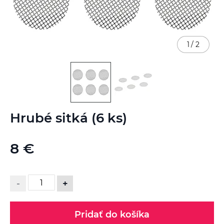
1
/
2
Preskočiť
Hrubé sitká (6 ks)
na
začiatok
galérie
8 €
obrázkov
-
+
Pridať do košíka