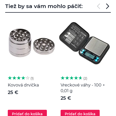
Tiež by sa vám mohlo páčiť:
1
2
Kovová drvička
Vreckové váhy - 100 ×
K
0,01 g
25 €
25 €
Pridať do košíka
Pridať do košíka