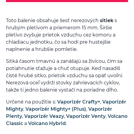
Toto balenie obsahuje šesť nerezových
sitiek
s
hrubým pletivom a priemerom 15 mm. Širšie
pletivo zvyšuje prietok vzduchu cez komoru a
chladiacu jednotku, čo sa hodí pre hustejšie
naplnenie a hrubšie pomletie.
Sitká časom tmavnú a zanášajú sa živicou, čím sa
potiahnutie sťažuje a chuť otupuje. Keď nasadíš
čisté hrubé sitko, prietok vzduchu sa opäť uvoľní.
Nerezová oceľ vydrží stovky zahrievacích cyklov,
takže ti jedno balenie vystačí na poriadne dlho.
Určené na použitie s:
Vaporizér Crafty+
,
Vaporizér
Mighty
,
Vaporizér Mighty+ (Plus)
,
Vaporizér
Plenty
,
Vaporizér Veazy
,
Vaporizér Venty
,
Volcano
Classic
a
Volcano Hybrid
.