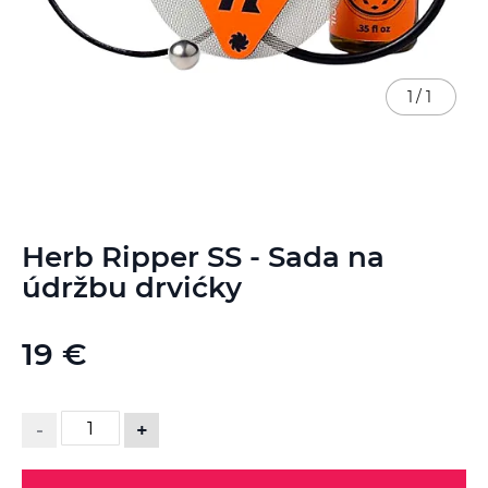
1
/
1
Preskočiť
Herb Ripper SS - Sada na
na
začiatok
údržbu drvićky
galérie
obrázkov
19 €
-
+