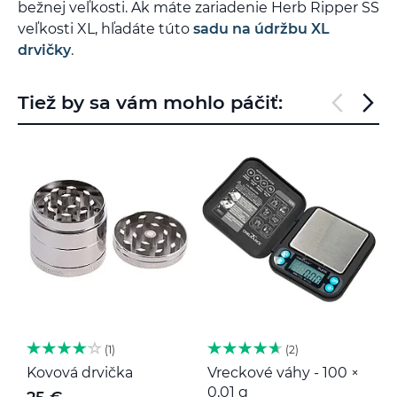
bežnej veľkosti. Ak máte zariadenie Herb Ripper SS
veľkosti XL, hľadáte túto
sadu na údržbu XL
drvičky
.
Tiež by sa vám mohlo páčiť:
1
2
Kovová drvička
Vreckové váhy - 100 ×
K
0,01 g