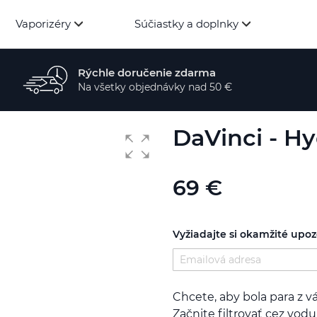
Vaporizéry
Súčiastky a doplnky
Rýchle doručenie zdarma
Na všetky objednávky nad 50 €
DaVinci - H
69 €
Vyžiadajte si okamžité upo
Chcete, aby bola para z vá
Začnite filtrovať cez vodu