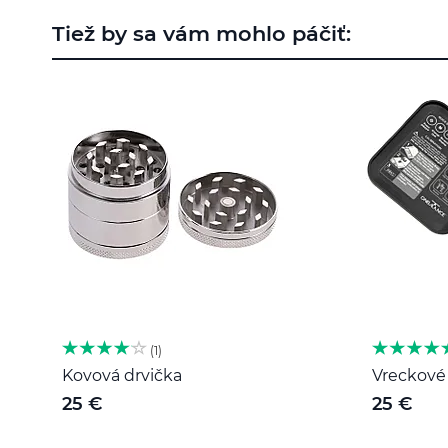
na
Tiež by sa vám mohlo páčiť:
začiatok
galérie
obrázkov
1
Kovová drvička
Vreckové 
25 €
25 €