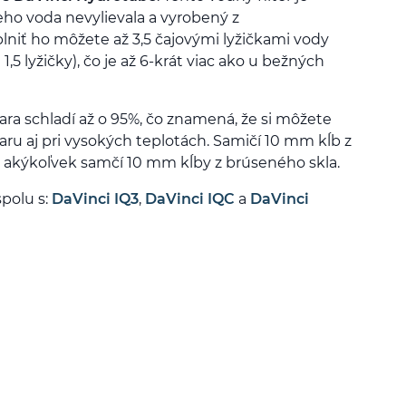
eho voda nevylievala a vyrobený z
plniť ho môžete až 3,5 čajovými lyžičkami vody
5 lyžičky), čo je až 6-krát viac ako u bežných
ara schladí až o 95%, čo znamená, že si môžete
ru aj pri vysokých teplotách. Samičí 10 mm kĺb z
 akýkoľvek samčí 10 mm kĺby z brúseného skla.
polu s:
DaVinci IQ3
,
DaVinci IQC
a
DaVinci