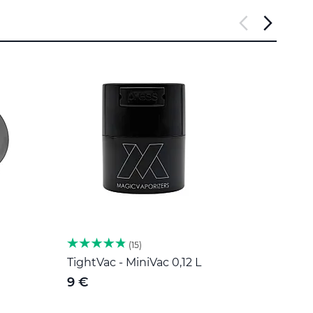
15
TightVac - MiniVac 0,12 L
Herb 
nehr
9 €
189 