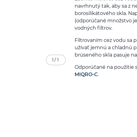
navrhnutý tak, aby sa z n
borosilikátového skla. Na
(odporúčané množstvo je 1,
vodných filtrov.
Filtrovaním cez vodu sa p
užívať jemnú a chladnú pa
brúseného skla pasuje na
1
/
1
Odporúčané na použitie s
MIQRO-C
.