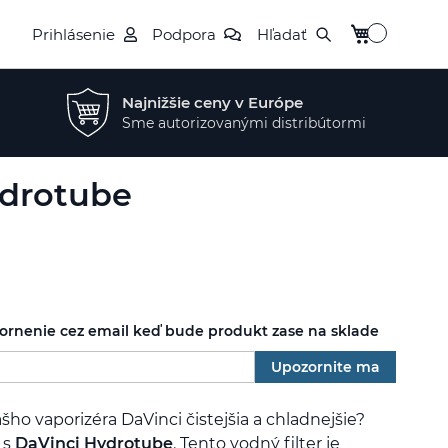
Môj košík
Prihlásenie
Podpora
Hľadať
Najnižšie ceny v Európe
Sme autorizovanými distribútormi
ydrotube
zornenie cez email keď bude produkt zase na sklade
Upozornite ma
šho vaporizéra DaVinci čistejšia a chladnejšie?
 s
DaVinci Hydrotube
. Tento vodný filter je