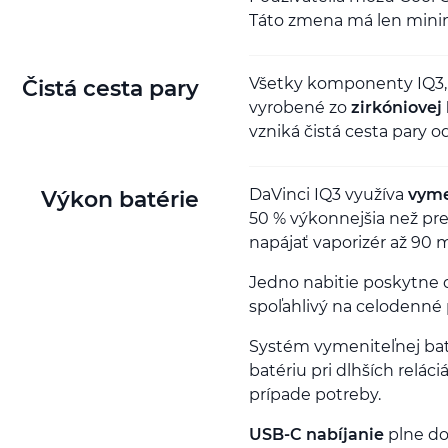
Táto zmena má len minimá
Všetky komponenty IQ3, 
Čistá cesta pary
vyrobené zo
zirkóniovej
vzniká čistá cesta pary 
DaVinci IQ3 využíva
vyme
Výkon batérie
50 % výkonnejšia než pr
napájať vaporizér až 90 m
Jedno nabitie poskytne d
spoľahlivý na celodenné 
Systém vymeniteľnej bat
batériu pri dlhších relác
prípade potreby.
USB-C nabíjanie
plne dob