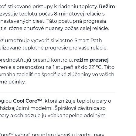
ofistikované prístupy k riadeniu teploty.
Režim
vyšuje teplotu počas 8-minútovej relácie s
nastavených ciest. Táto postupná progresia
si rôzne chuťové nuansy počas celej relácie.
ž umožňuje vytvoriť si vlastné Smart Path
lizované teplotné progresie pre vaše relácie.
uprednostňujú presnú kontrolu,
režim presnej
nie s presnosťou na 1 stupeň až do 221°C. Táto
máha zacieliť na špecifické zlúčeniny vo vašich
ené účinky.
ógiou
Cool Core™
, ktorá znižuje teplotu pary o
hádzajúcimi modelmi. Špirálová závitnica zo
 pary a ochladzuje ju vďaka tepelne odolným
ore™ vybrať pre intenzívnejšiu tvorbu pary.