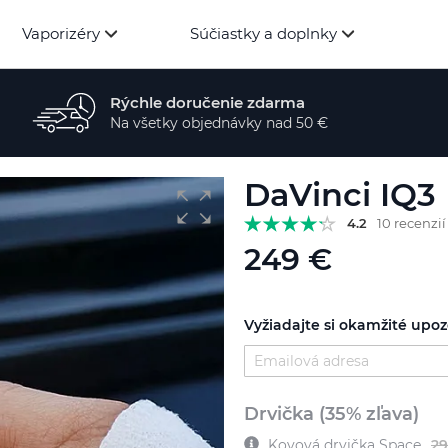
Vaporizéry
Súčiastky a doplnky
Rýchle doručenie zdarma
Na všetky objednávky nad 50 €
DaVinci IQ3
4.2
10 recenzií
249 €
Vyžiadajte si okamžité upo
Drvička (35% zľava)
Kovová drvička Space
29