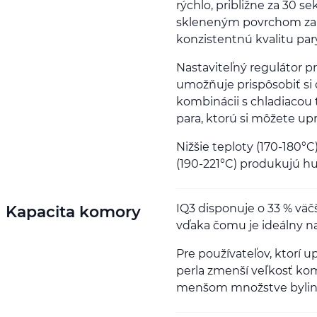
rýchlo, približne za 30
skleneným povrchom zab
konzistentnú kvalitu par
Nastaviteľný regulátor 
umožňuje prispôsobiť si o
kombinácii s chladiacou
para, ktorú si môžete upr
Nižšie teploty (170-180°C
(190-221°C) produkujú hus
IQ3 disponuje o 33 % vä
Kapacita komory
vďaka čomu je ideálny na 
Pre používateľov, ktorí 
perla zmenší veľkosť kom
menšom množstve bylin