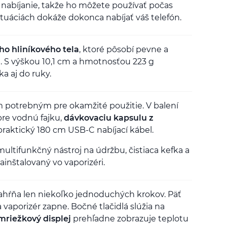
nabíjanie, takže ho môžete používať počas
ituáciách dokáže dokonca nabíjať váš telefón.
ho hliníkového tela
, ktoré pôsobí pevne a
. S výškou 10,1 cm a hmotnosťou 223 g
a aj do ruky.
m potrebným pre okamžité použitie. V balení
re vodnú fajku,
dávkovaciu kapsulu z
praktický 180 cm USB-C nabíjací kábel.
multifunkčný nástroj na údržbu, čistiaca kefka a
ainštalovaný vo vaporizéri.
zahŕňa len niekoľko jednoduchých krokov. Päť
a vaporizér zapne. Bočné tlačidlá slúžia na
mriežkový displej
prehľadne zobrazuje teplotu