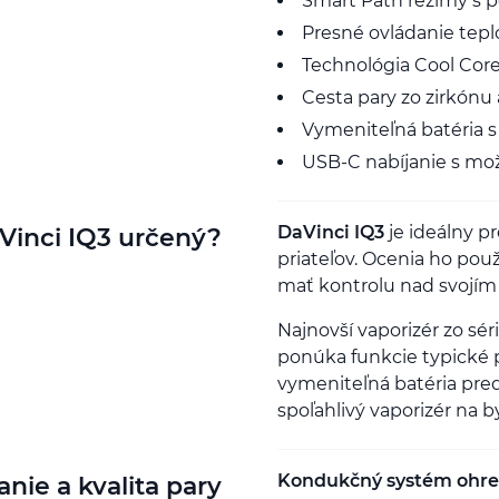
Smart Path režimy s 
Presné ovládanie teplo
Technológia Cool Co
Cesta pary zo zirkónu 
Vymeniteľná batéria 
USB-C nabíjanie s mo
DaVinci IQ3
je ideálny pr
Vinci IQ3 určený?
priateľov. Ocenia ho použ
mať kontrolu nad svojím
Najnovší vaporizér zo sé
ponúka funkcie typické 
vymeniteľná batéria pred
spoľahlivý vaporizér na b
Kondukčný systém ohr
nie a kvalita pary