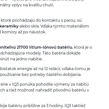
lny vplyv na kvalitu chuti.
ktoré prichádzajú do kontaktu s parou, sú
 keramiky
alebo skla. Vďaka týmto materiálom
od komory až po náustok.
niteľnú 21700 lítium-iónovú batériu
, ktorá je o
edchádzajúce modely. Táto batéria dokáže
inút na jedno nabitie.
ostatok energie až na 12 relácií, vďaka čomu je
používanie bez potreby častého dobíjania.
érie v IQ3 ponúka pohodlie výmeny za nabitú
iách a tiež možnosť nahradiť pôvodnú batériu v
ije batériu približne za 3 hodiny. IQ3 taktiež