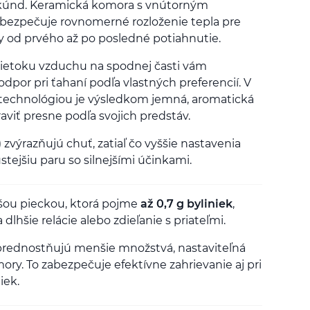
 sekúnd. Keramická komora s vnútorným
ezpečuje rovnomerné rozloženie tepla pre
y od prvého až po posledné potiahnutie.
prietoku vzduchu na spodnej časti vám
dpor pri ťahaní podľa vlastných preferencií. V
 technológiou je výsledkom jemná, aromatická
aviť presne podľa svojich predstáv.
) zvýrazňujú chuť, zatiaľ čo vyššie nastavenia
tejšiu paru so silnejšími účinkami.
čšou pieckou, ktorá pojme
až 0,7 g byliniek
,
dlhšie relácie alebo zdieľanie s priateľmi.
uprednostňujú menšie množstvá, nastaviteľná
ory. To zabezpečuje efektívne zahrievanie aj pri
iek.