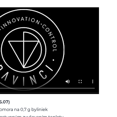
6.07)
omora na 0,7 g byliniek