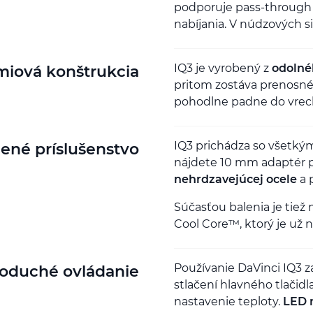
podporuje pass-through 
nabíjania. V núdzových s
IQ3 je vyrobený z
odolné
miová konštrukcia
pritom zostáva prenosné
pohodlne padne do vreck
IQ3 prichádza so všetký
lené príslušenstvo
nájdete 10 mm adaptér p
nehrdzavejúcej ocele
a 
Súčasťou balenia je tiež 
Cool Core™, ktorý je už n
Používanie DaVinci IQ3 
oduché ovládanie
stlačení hlavného tlačidl
nastavenie teploty.
LED 