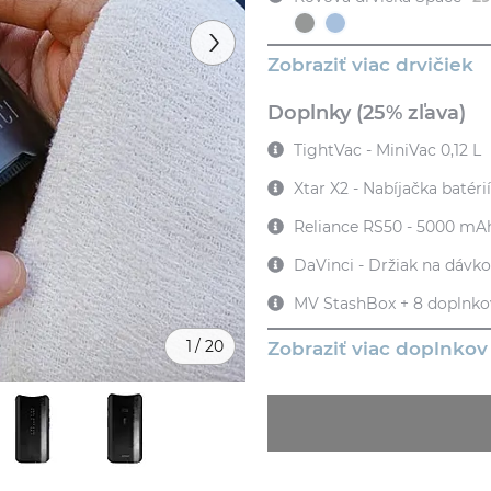
Zobraziť viac drvičiek
Doplnky (25% zľava)
TightVac - MiniVac 0,12 L
Xtar X2 - Nabíjačka batérií
Reliance RS50 - 5000 mAh
DaVinci - Držiak na dávko
MV StashBox + 8 doplnko
1
/
20
Zobraziť viac doplnkov