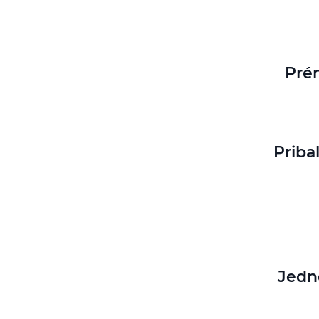
Pré
Priba
Jedn