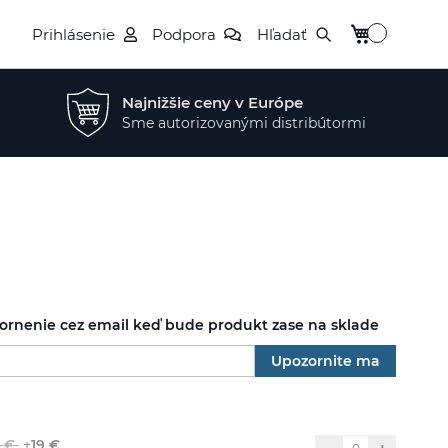
Môj košík
Prihlásenie
Podpora
Hľadať
Najnižšie ceny v Európe
Sme autorizovanými distribútormi
zornenie cez email keď bude produkt zase na sklade
Upozornite ma
 €
+
19 €