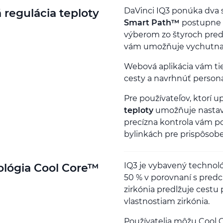
DaVinci IQ3 ponúka dva s
 regulácia teploty
Smart Path™
postupne z
výberom zo štyroch pred
vám umožňuje vychutnať 
Webová aplikácia vám tie
cesty a navrhnúť persona
Pre používateľov, ktorí 
teploty
umožňuje nastave
precízna kontrola vám po
bylinkách pre prispôsob
IQ3 je vybavený technol
lógia Cool Core™
50 % v porovnaní s predc
zirkónia predlžuje cestu
vlastnostiam zirkónia.
Používatelia môžu Cool C