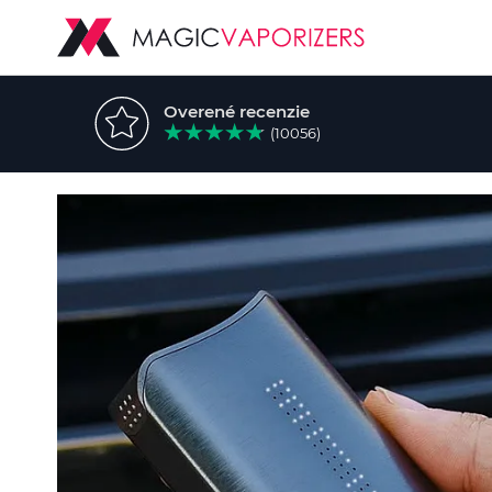
Overené recenzie
(10056)
Preskočiť
na
koniec
galérie
obrázkov