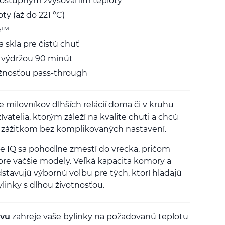
postupným zvyšovaním teploty
ty (až do 221 °C)
re™
a skla pre čistú chuť
s výdržou 90 minút
žnosťou pass-through
e milovníkov dlhších relácií doma či v kruhu
ívatelia, ktorým záleží na kvalite chuti a chcú
 zážitkom bez komplikovaných nastavení.
rie IQ sa pohodlne zmestí do vrecka, pričom
pre väčšie modely. Veľká kapacita komory a
stavujú výbornú voľbu pre tých, ktorí hľadajú
ylinky s dlhou životnosťou.
evu
zahreje vaše bylinky na požadovanú teplotu