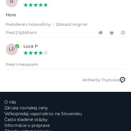
B
Hore
Preložené z holandčiny
•
Zobrazit originál
Pred 2 týždňami
Luca P
LP
Pred 1 mesiacom
Verified by Trustvoice
O nás
Záruka rovnakej ceny
Veľkopredaj vaporizérov na Slovensku
Často kladené otázky
Informácie o preprave