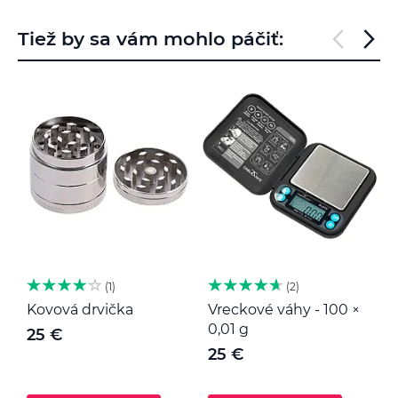
Tiež by sa vám mohlo páčiť:
1
2
Kovová drvička
Vreckové váhy - 100 ×
K
0,01 g
25 €
25 €