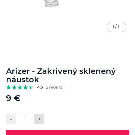
1
/
1
Preskočiť
Arizer - Zakrivený sklenený
na
začiatok
náustok
galérie
4.5
2 recenzií
obrázkov
9 €
-
+