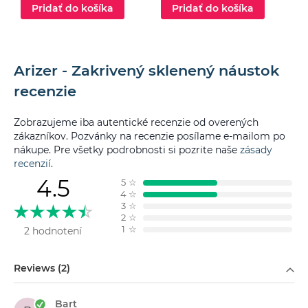
Pridať do košíka
Pridať do košíka
Arizer - Zakrivený sklenený náustok
recenzie
Zobrazujeme iba autentické recenzie od overených
zákazníkov. Pozvánky na recenzie posílame e-mailom po
nákupe. Pre všetky podrobnosti si pozrite naše
zásady
recenzií
.
4.5
5
☆
4
☆
3
☆
2
☆
1
☆
2 hodnotení
Filtrovať podľa
Reviews (2)
Bart