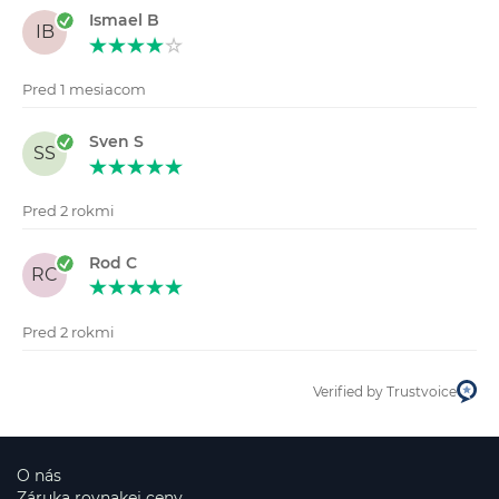
Ismael B
IB
Pred 1 mesiacom
Sven S
SS
Pred 2 rokmi
Rod C
RC
Pred 2 rokmi
Verified by Trustvoice
O nás
Záruka rovnakej ceny