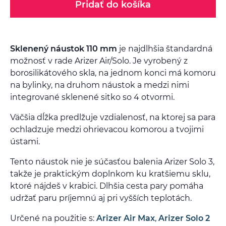
Pridať do košíka
Sklenený náustok 110 mm
je najdlhšia štandardná
možnosť v rade Arizer Air/Solo. Je vyrobený z
borosilikátového skla, na jednom konci má komoru
na bylinky, na druhom náustok a medzi nimi
integrované sklenené sitko so 4 otvormi.
Väčšia dĺžka predlžuje vzdialenosť, na ktorej sa para
ochladzuje medzi ohrievacou komorou a tvojimi
ústami.
Tento náustok nie je súčasťou balenia Arizer Solo 3,
takže je praktickým doplnkom ku kratšiemu sklu,
ktoré nájdeš v krabici. Dlhšia cesta pary pomáha
udržať paru príjemnú aj pri vyšších teplotách.
Určené na použitie s:
Arizer Air Max
,
Arizer Solo 2