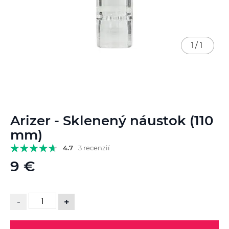
1
/
1
Preskočiť
Arizer - Sklenený náustok (110
na
začiatok
mm)
galérie
4.7
3 recenzií
obrázkov
9 €
-
+