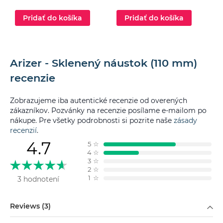
Pridať do košíka
Pridať do košíka
Arizer - Sklenený náustok (110 mm)
recenzie
Zobrazujeme iba autentické recenzie od overených
zákazníkov. Pozvánky na recenzie posílame e-mailom po
nákupe. Pre všetky podrobnosti si pozrite naše
zásady
recenzií
.
4.7
5
☆
4
☆
3
☆
2
☆
1
☆
3 hodnotení
Filtrovať podľa
Reviews (3)