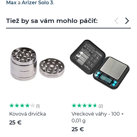
Max
a
Arizer Solo 3
.
Tiež by sa vám mohlo páčiť:
1
2
Kovová drvička
Vreckové váhy - 100 ×
K
0,01 g
25 €
25 €