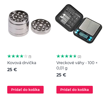
1
2
Kovová drvička
Vreckové váhy - 100 ×
K
0,01 g
25 €
25 €
Pridať do košíka
Pridať do košíka