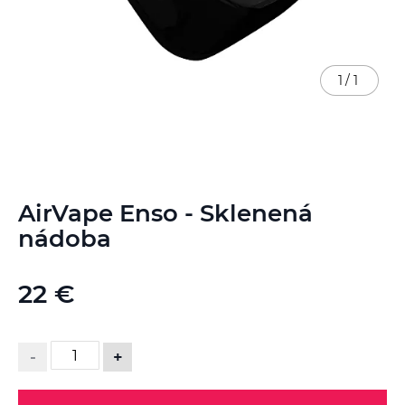
1
/
1
Preskočiť
AirVape Enso - Sklenená
na
začiatok
nádoba
galérie
obrázkov
22 €
-
+