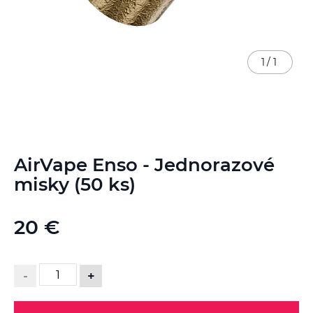
1
/
1
Preskočiť
AirVape Enso - Jednorazové
na
začiatok
misky (50 ks)
galérie
obrázkov
20 €
-
+