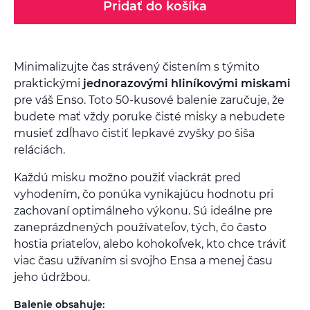
Pridať do košíka
Minimalizujte čas strávený čistením s týmito
praktickými
jednorazovými hliníkovými miskami
pre váš Enso. Toto 50-kusové balenie zaručuje, že
budete mať vždy poruke čisté misky a nebudete
musieť zdĺhavo čistiť lepkavé zvyšky po šiša
reláciách.
Každú misku možno použiť viackrát pred
vyhodením, čo ponúka vynikajúcu hodnotu pri
zachovaní optimálneho výkonu. Sú ideálne pre
zaneprázdnených používateľov, tých, čo často
hostia priateľov, alebo kohokoľvek, kto chce tráviť
viac času užívaním si svojho Ensa a menej času
jeho údržbou.
Balenie obsahuje: