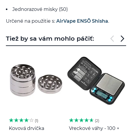
Jednorazové misky (50)
Určené na použitie s:
AirVape ENSŌ Shisha
.
Tiež by sa vám mohlo páčiť:
1
2
Kovová drvička
Vreckové váhy - 100 ×
K