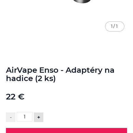
1
/
1
Preskočiť
AirVape Enso - Adaptéry na
na
začiatok
hadice (2 ks)
galérie
obrázkov
22 €
-
+