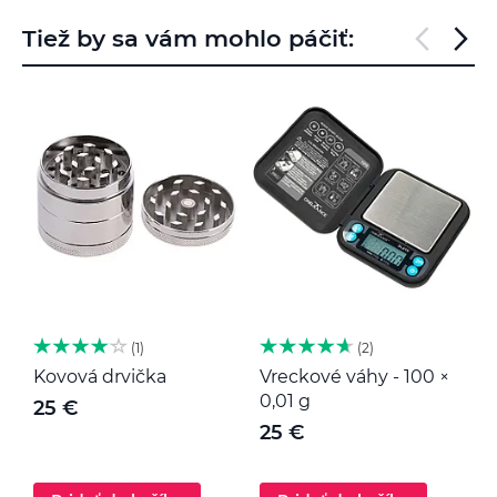
Tiež by sa vám mohlo páčiť:
1
2
Kovová drvička
Vreckové váhy - 100 ×
K
0,01 g
25 €
25 €