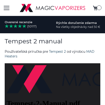
Môj koš
Toggle
Overené recenzie
Rýchle doručenie zdarma
Nav
(10117)
Na všetky objednávky nad 50 €
dať
Tempest 2 manual
Používateľská príručka pre
Tempest 2
od výrobcu
MAD
Heaters