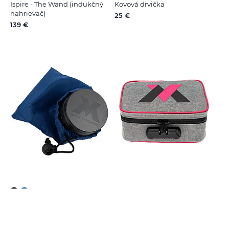
Ispire - The Wand (indukčný
Kovová drvička
nahrievač)
25 €
139 €
Kovová drvička Space
MV StashBox + 8 doplnkov
29 €
49 €