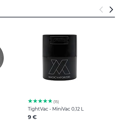
15
TightVac - MiniVac 0,12 L
Herb 
nehr
9 €
189 