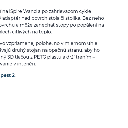
í na iSpire Wand a po zahrievacom cykle
adaptér nad povrch stola či stolíka. Bez neho
ovrchu a môže zanechať stopy po popálení na
loch citlivých na teplo.
vo vzpriamenej polohe, no v miernom uhle.
dávajú druhý stojan na opačnú stranu, aby ho
ený 3D tlačou z PETG plastu a drží trením –
anie v interiéri.
pest 2
.