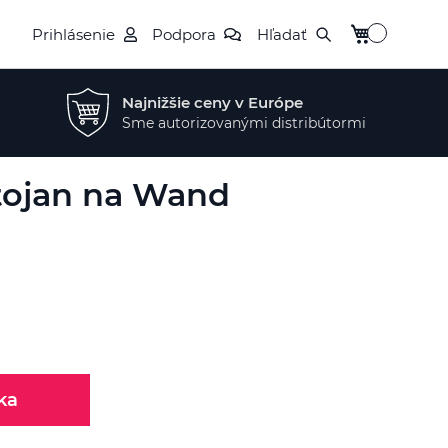
Môj košík
Prihlásenie
Podpora
Hľadať
Najnižšie ceny v Európe
Sme autorizovanými distribútormi
tojan na Wand
ka