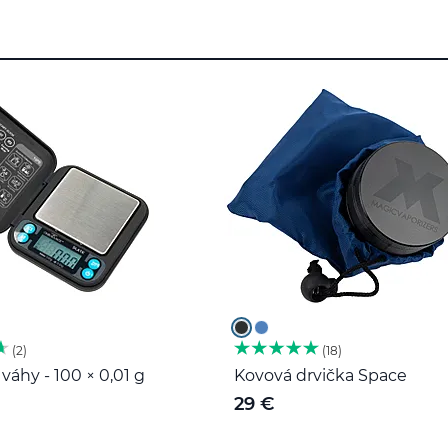
2
18
váhy - 100 × 0,01 g
Kovová drvička Space
29 €