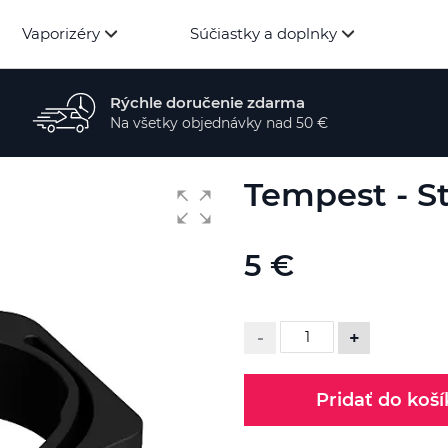
Vaporizéry
Súčiastky a doplnky
Rýchle doručenie zdarma
Na všetky objednávky nad 50 €
Tempest - S
5 €
-
+
Pridať do koší