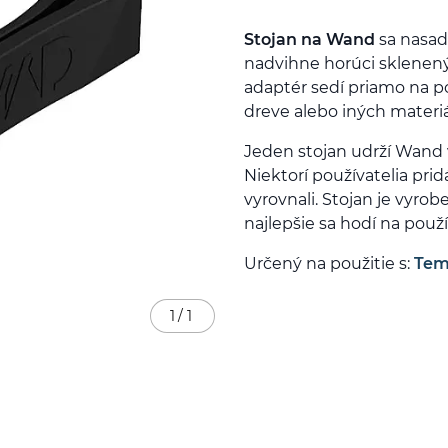
Stojan na Wand
sa nasad
nadvihne horúci sklenený 
adaptér sedí priamo na p
dreve alebo iných materiá
Jeden stojan udrží Wand 
Niektorí používatelia pri
vyrovnali. Stojan je vyrob
najlepšie sa hodí na použív
Určený na použitie s:
Tem
1
/
1