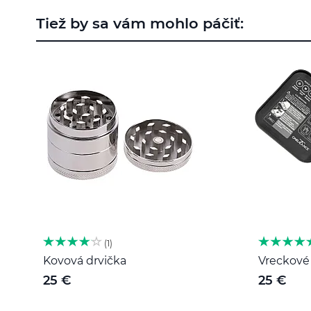
na
Tiež by sa vám mohlo páčiť:
začiatok
galérie
obrázkov
1
Kovová drvička
Vreckové 
25 €
25 €