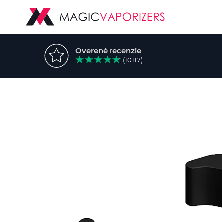
Overené recenzie
(10117)
Preskočiť
na
koniec
galérie
obrázkov