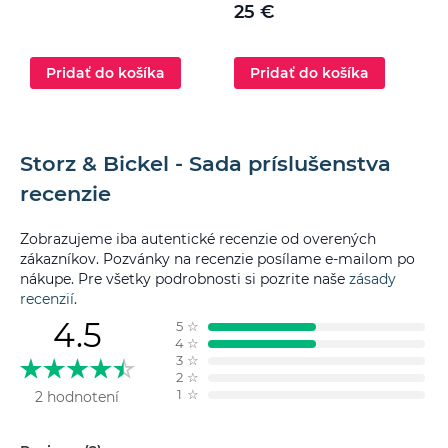
25 €
Pridať do košíka
Pridať do košíka
Storz & Bickel - Sada príslušenstva
recenzie
Zobrazujeme iba autentické recenzie od overených
zákazníkov. Pozvánky na recenzie posílame e-mailom po
nákupe. Pre všetky podrobnosti si pozrite naše
zásady
recenzií
.
4.5
5
☆
4
☆
3
☆
2
☆
1
☆
2 hodnotení
Filtrovať podľa