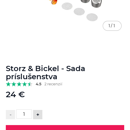
1
/
1
Preskočiť
Storz & Bickel - Sada
na
začiatok
príslušenstva
galérie
4.5
2 recenzií
obrázkov
24 €
-
+