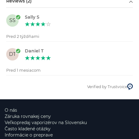
Reviews (2)
Sally S
SS
Pred 2 týždňami
Daniel T
DT
Pred 1 mesiacom
Verified by Trustvoice
O nás
Záruka rovnakej ceny
Veľkopredaj vaporizérov na Slovensku
Často kladené otázky
Informácie o preprave