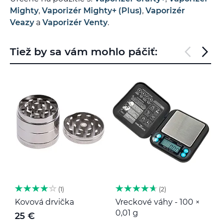
Mighty
,
Vaporizér Mighty+ (Plus)
,
Vaporizér
Veazy
a
Vaporizér Venty
.
Tiež by sa vám mohlo páčiť:
1
2
Kovová drvička
Vreckové váhy - 100 ×
K
0,01 g
25 €