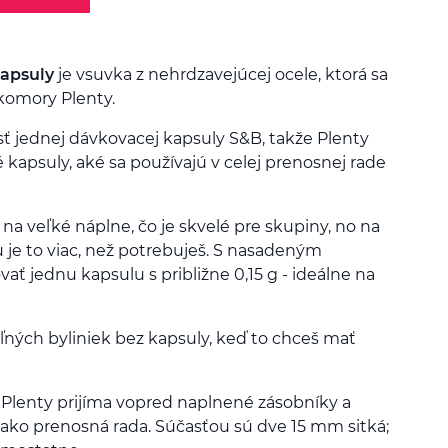
kapsuly
je vsuvka z nehrdzavejúcej ocele, ktorá sa
 komory Plenty.
 jednej dávkovacej kapsuly S&B, takže Plenty
 kapsuly, aké sa používajú v celej prenosnej rade
na veľké náplne, čo je skvelé pre skupiny, no na
 je to viac, než potrebuješ. S nasadeným
 jednu kapsulu s približne 0,15 g - ideálne na
ľných byliniek bez kapsuly, keď to chceš mať
 Plenty prijíma vopred naplnené zásobníky a
ako prenosná rada. Súčasťou sú dve 15 mm sitká;