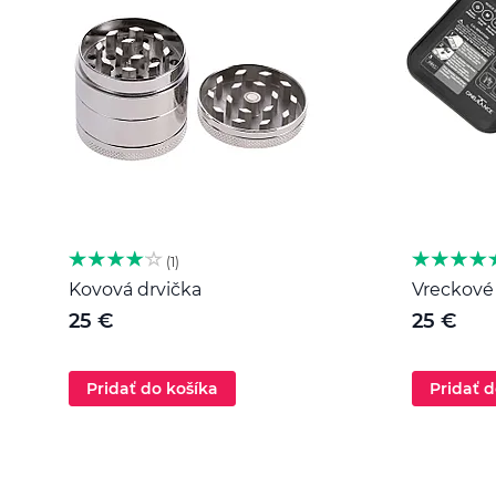
1
Kovová drvička
Vreckové 
25 €
25 €
Pridať do košíka
Pridať d