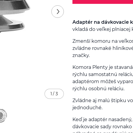
Adaptér na dávkovacie 
vkladá do veľkej plniacej
Zmenší komoru na veľkosť
zvládne rovnaké hliníkové
značky.
Komora Plenty je stavaná 
rýchlu samostatnú reláciu
adaptérom môžeš vyparovať
rýchlu osobnú reláciu.
1
/
3
Zvládne aj malú štipku vo
jednoduché.
Keď je adaptér nasadený,
dávkovacie sady rovnako 