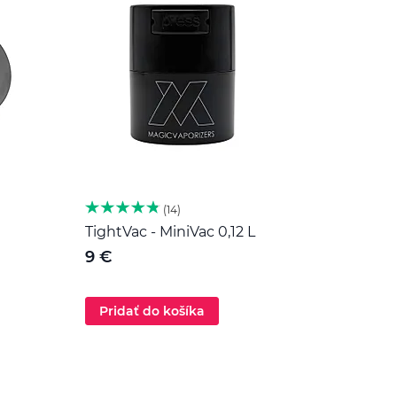
14
TightVac - MiniVac 0,12 L
Herb 
nehr
9 €
189 
Pridať do košíka
Pri