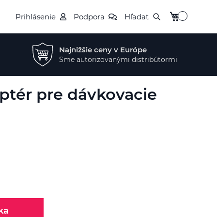
Môj košík
Prihlásenie
Podpora
Hľadať
Najnižšie ceny v Európe
Sme autorizovanými distribútormi
aptér pre dávkovacie
ka