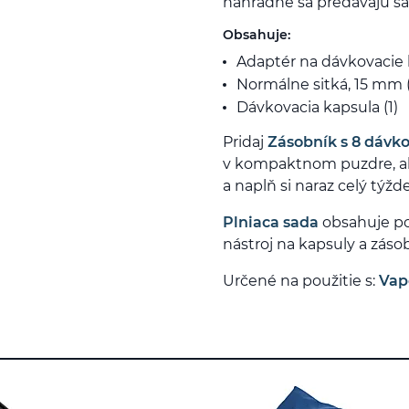
náhradné sa predávajú s
Obsahuje:
Adaptér na dávkovacie k
Normálne sitká, 15 mm (
Dávkovacia kapsula (1)
Pridaj
Zásobník s 8 dávk
v kompaktnom puzdre, al
a naplň si naraz celý týžd
Plniaca sada
obsahuje pod
nástroj na kapsuly a záso
Určené na použitie s:
Vap