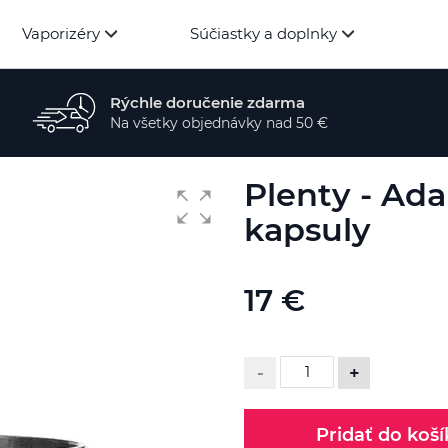
Vaporizéry
Súčiastky a doplnky
Rýchle doručenie zdarma
Na všetky objednávky nad 50 €
Plenty - Ad
kapsuly
17 €
-
+
Pridať do koší