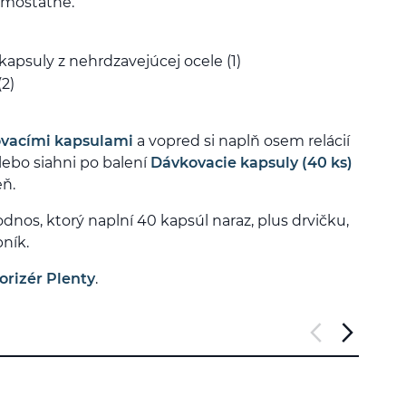
amostatne.
apsuly z nehrdzavejúcej ocele (1)
2)
ovacími kapsulami
a vopred si naplň osem relácií
ebo siahni po balení
Dávkovacie kapsuly (40 ks)
eň.
nos, ktorý naplní 40 kapsúl naraz, plus drvičku,
bník.
orizér Plenty
.