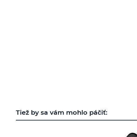
na
začiatok
galérie
obrázkov
Tiež by sa vám mohlo páčiť: