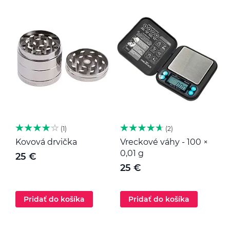
1
2
Kovová drvička
Vreckové váhy - 100 ×
K
0,01 g
25 €
25 €
Pridať do košíka
Pridať do košíka