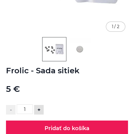
1
/
2
Preskočiť
Frolic - Sada sitiek
na
začiatok
galérie
5 €
obrázkov
-
+
Pridať do košíka