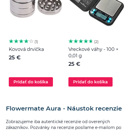
1
2
Kovová drvička
Vreckové váhy - 100 ×
K
0,01 g
25 €
25 €
Pridať do košíka
Pridať do košíka
Flowermate Aura - Náustok recenzie
Zobrazujeme iba autentické recenzie od overených
zákazníkov. Pozvánky na recenzie posílame e-mailom po