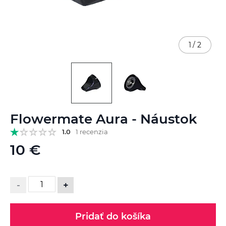
1
/
2
Preskočiť
Flowermate Aura - Náustok
na
začiatok
1.0
1 recenzia
galérie
10 €
obrázkov
-
+
Pridať do košíka