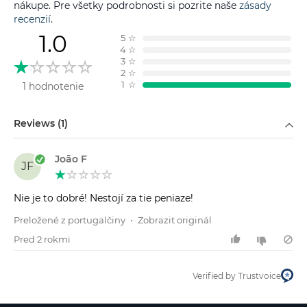
nákupe. Pre všetky podrobnosti si pozrite naše
zásady
recenzií
.
1.0
5
☆
4
☆
3
☆
2
☆
1
☆
1 hodnotenie
Filtrovať podľa
Reviews (1)
João F
JF
Nie je to dobré! Nestojí za tie peniaze!
Preložené z portugalčiny
•
Zobrazit originál
Pred 2 rokmi
Verified by Trustvoice