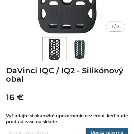
1
/
2
Preskočiť
DaVinci IQC / IQ2 - Silikónový
na
začiatok
obal
galérie
obrázkov
16 €
Vyžiadajte si okamžité upozornenie cez email keď bude
produkt zase na sklade
Upozornite ma