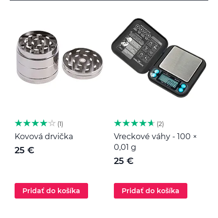
1
2
Kovová drvička
Vreckové váhy - 100 ×
K
0,01 g
25 €
25 €
Pridať do košíka
Pridať do košíka