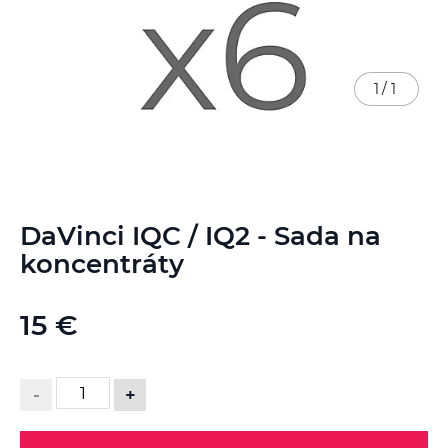
1
/
1
Preskočiť
DaVinci IQC / IQ2 - Sada na
na
začiatok
koncentráty
galérie
obrázkov
15 €
-
+