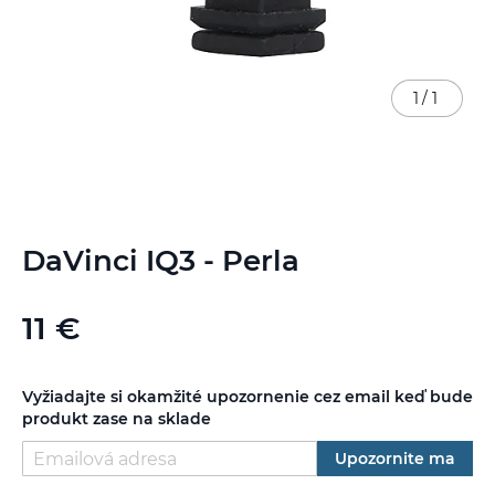
1
/
1
Preskočiť
DaVinci IQ3 - Perla
na
začiatok
galérie
11 €
obrázkov
Vyžiadajte si okamžité upozornenie cez email keď bude
produkt zase na sklade
Upozornite ma