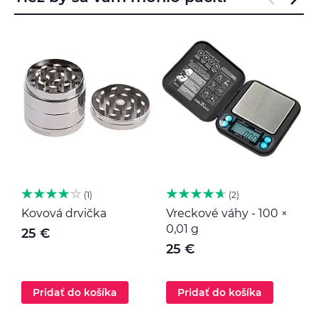
1
2
Kovová drvička
Vreckové váhy - 100 ×
K
0,01 g
25 €
25 €
Pridať do košíka
Pridať do košíka