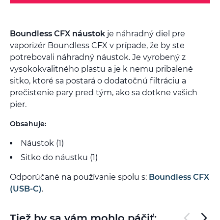
Boundless CFX náustok
je náhradný diel pre
vaporizér Boundless CFX v prípade, že by ste
potrebovali náhradný náustok. Je vyrobený z
vysokokvalitného plastu a je k nemu pribalené
sitko, ktoré sa postará o dodatočnú filtráciu a
prečistenie pary pred tým, ako sa dotkne vašich
pier.
Obsahuje:
Náustok (1)
Sitko do náustku (1)
Odporúčané na používanie spolu s:
Boundless CFX
(USB-C)
.
Tiež by sa vám mohlo páčiť: