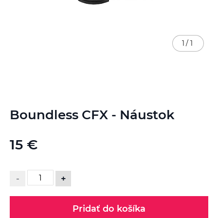
1
/
1
Preskočiť
Boundless CFX - Náustok
na
začiatok
galérie
15 €
obrázkov
-
+
Pridať do košíka