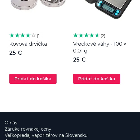
1
2
Kovová drvička
Vreckové váhy - 100 ×
K
0,01 g
25 €
25 €
Pridať do košíka
Pridať do košíka
O nás
Záruka rovnakej ceny
Veľkopredaj vaporizérov na Slovensku