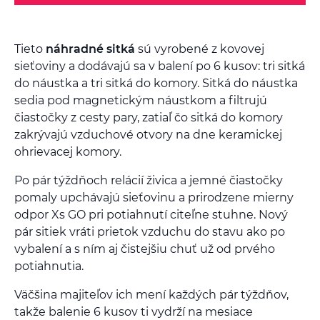
Tieto
náhradné sitká
sú vyrobené z kovovej
sieťoviny a dodávajú sa v balení po 6 kusov: tri sitká
do náustka a tri sitká do komory. Sitká do náustka
sedia pod magnetickým náustkom a filtrujú
čiastočky z cesty pary, zatiaľ čo sitká do komory
zakrývajú vzduchové otvory na dne keramickej
ohrievacej komory.
Po pár týždňoch relácií živica a jemné čiastočky
pomaly upchávajú sieťovinu a prirodzene mierny
odpor Xs GO pri potiahnutí citeľne stuhne. Nový
pár sitiek vráti prietok vzduchu do stavu ako po
vybalení a s ním aj čistejšiu chuť už od prvého
potiahnutia.
Väčšina majiteľov ich mení každých pár týždňov,
takže balenie 6 kusov ti vydrží na mesiace