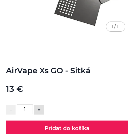
1
/
1
Preskočiť
AirVape Xs GO - Sitká
na
začiatok
galérie
13 €
obrázkov
-
+
Pridať do košíka