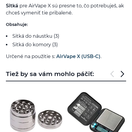
Sitká
pre AirVape X sú presne to, čo potrebuješ, ak
chceš vymeniť tie pribalené.
Obsahuje:
Sitká do náustku (3)
Sitká do komory (3)
Určené na použitie s:
AirVape X (USB-C)
.
Tiež by sa vám mohlo páčiť: