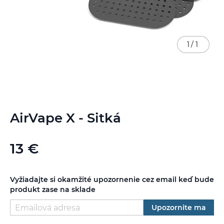
1
/
1
Preskočiť
AirVape X - Sitká
na
začiatok
galérie
13 €
obrázkov
Vyžiadajte si okamžité upozornenie cez email keď bude
produkt zase na sklade
Upozornite ma