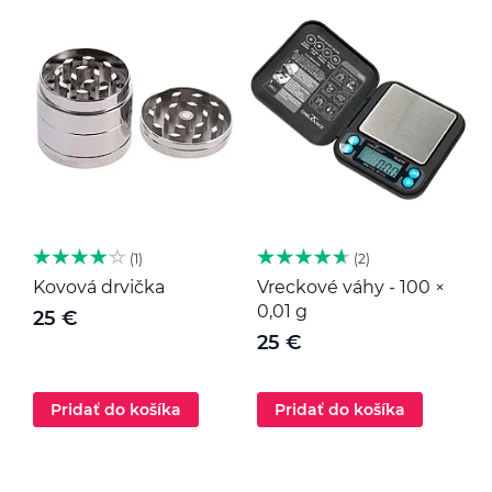
1
2
Kovová drvička
Vreckové váhy - 100 ×
K
0,01 g
25 €
25 €
Pridať do košíka
Pridať do košíka