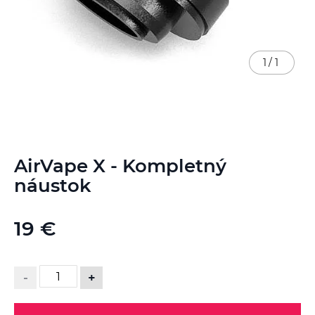
1
/
1
Preskočiť
AirVape X - Kompletný
na
začiatok
náustok
galérie
obrázkov
19 €
-
+