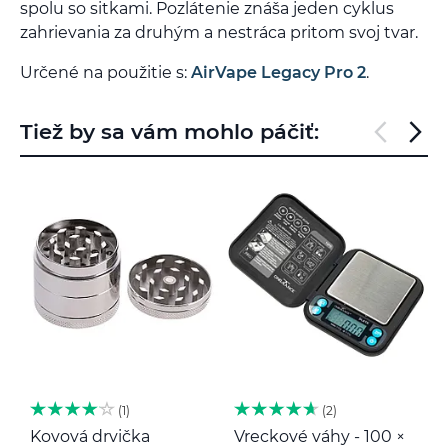
spolu so sitkami. Pozlátenie znáša jeden cyklus
zahrievania za druhým a nestráca pritom svoj tvar.
Určené na použitie s:
AirVape Legacy Pro 2
.
Tiež by sa vám mohlo páčiť:
1
2
Kovová drvička
Vreckové váhy - 100 ×
K