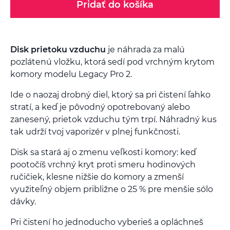
Pridať do košíka
Disk prietoku vzduchu
je náhrada za malú
pozlátenú vložku, ktorá sedí pod vrchným krytom
komory modelu Legacy Pro 2.
Ide o naozaj drobný diel, ktorý sa pri čistení ľahko
stratí, a keď je pôvodný opotrebovaný alebo
zanesený, prietok vzduchu tým trpí. Náhradný kus
tak udrží tvoj vaporizér v plnej funkčnosti.
Disk sa stará aj o zmenu veľkosti komory: keď
pootočíš vrchný kryt proti smeru hodinových
ručičiek, klesne nižšie do komory a zmenší
využiteľný objem približne o 25 % pre menšie sólo
dávky.
Pri čistení ho jednoducho vyberieš a opláchneš