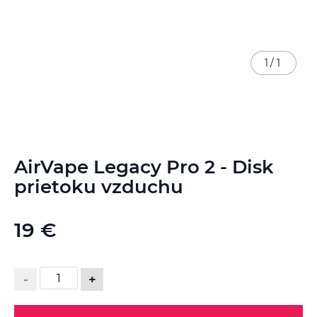
1
/
1
Preskočiť
AirVape Legacy Pro 2 - Disk
na
začiatok
prietoku vzduchu
galérie
obrázkov
19 €
-
+