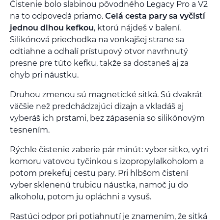
Čistenie bolo slabinou pôvodného Legacy Pro a V2
na to odpovedá priamo.
Celá cesta pary sa vyčistí
jednou dlhou kefkou
, ktorú nájdeš v balení.
Silikónová priechodka na vonkajšej strane sa
odtiahne a odhalí prístupový otvor navrhnutý
presne pre túto kefku, takže sa dostaneš aj za
ohyb pri náustku.
Druhou zmenou sú magnetické sitká. Sú dvakrát
väčšie než predchádzajúci dizajn a vkladáš aj
vyberáš ich prstami, bez zápasenia so silikónovým
tesnením.
Rýchle čistenie zaberie pár minút: vyber sitko, vytri
komoru vatovou tyčinkou s izopropylalkoholom a
potom prekefuj cestu pary. Pri hlbšom čistení
vyber sklenenú trubicu náustka, namoč ju do
alkoholu, potom ju opláchni a vysuš.
Rastúci odpor pri potiahnutí je znamením, že sitká