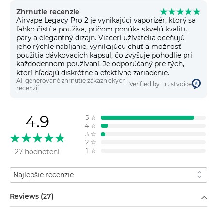
Zhrnutie recenzie
Airvape Legacy Pro 2 je vynikajúci vaporizér, ktorý sa
ľahko čistí a používa, pričom ponúka skvelú kvalitu
pary a elegantný dizajn. Viacerí užívatelia oceňujú
jeho rýchle nabíjanie, vynikajúcu chuť a možnosť
použitia dávkovacích kapsúl, čo zvyšuje pohodlie pri
každodennom používaní. Je odporúčaný pre tých,
ktorí hľadajú diskrétne a efektívne zariadenie.
AI-generované zhrnutie zákazníckych
Verified by Trustvoice
recenzií
4.9
5
☆
4
☆
3
☆
2
☆
1
☆
27 hodnotení
Zoradiť podľa
Filtrovať podľa
Reviews (27)