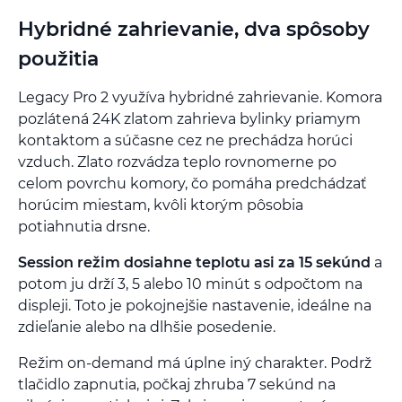
Hybridné zahrievanie, dva spôsoby
použitia
Legacy Pro 2 využíva hybridné zahrievanie. Komora
pozlátená 24K zlatom zahrieva bylinky priamym
kontaktom a súčasne cez ne prechádza horúci
vzduch. Zlato rozvádza teplo rovnomerne po
celom povrchu komory, čo pomáha predchádzať
horúcim miestam, kvôli ktorým pôsobia
potiahnutia drsne.
Session režim dosiahne teplotu asi za 15 sekúnd
a
potom ju drží 3, 5 alebo 10 minút s odpočtom na
displeji. Toto je pokojnejšie nastavenie, ideálne na
zdieľanie alebo na dlhšie posedenie.
Režim on-demand má úplne iný charakter. Podrž
tlačidlo zapnutia, počkaj zhruba 7 sekúnd na