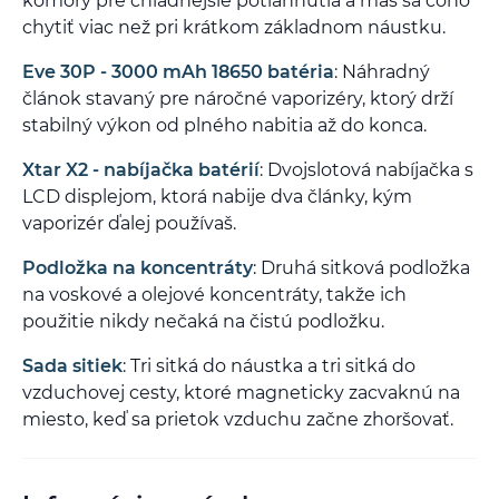
komory pre chladnejšie potiahnutia a máš sa čoho
chytiť viac než pri krátkom základnom náustku.
Eve 30P - 3000 mAh 18650 batéria
: Náhradný
článok stavaný pre náročné vaporizéry, ktorý drží
stabilný výkon od plného nabitia až do konca.
Xtar X2 - nabíjačka batérií
: Dvojslotová nabíjačka s
LCD displejom, ktorá nabije dva články, kým
vaporizér ďalej používaš.
Podložka na koncentráty
: Druhá sitková podložka
na voskové a olejové koncentráty, takže ich
použitie nikdy nečaká na čistú podložku.
Sada sitiek
: Tri sitká do náustka a tri sitká do
vzduchovej cesty, ktoré magneticky zacvaknú na
miesto, keď sa prietok vzduchu začne zhoršovať.