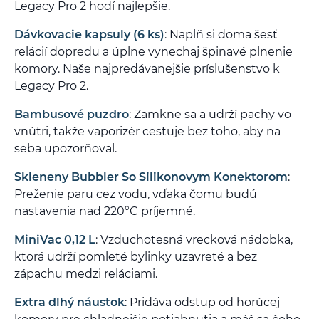
Legacy Pro 2 hodí najlepšie.
Dávkovacie kapsuly (6 ks)
: Naplň si doma šesť
relácií dopredu a úplne vynechaj špinavé plnenie
komory. Naše najpredávanejšie príslušenstvo k
Legacy Pro 2.
Bambusové puzdro
: Zamkne sa a udrží pachy vo
vnútri, takže vaporizér cestuje bez toho, aby na
seba upozorňoval.
Skleneny Bubbler So Silikonovym Konektorom
:
Preženie paru cez vodu, vďaka čomu budú
nastavenia nad 220°C príjemné.
MiniVac 0,12 L
: Vzduchotesná vrecková nádobka,
ktorá udrží pomleté bylinky uzavreté a bez
zápachu medzi reláciami.
Extra dlhý náustok
: Pridáva odstup od horúcej