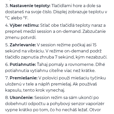
Nastavenie teploty:
Tlačidlami hore a dole sa
dostaneš na svoje číslo. Displej zobrazuje teplotu v
°C alebo °F.
Výber režimu:
Stlač obe tlačidlá teploty naraz a
prepneš medzi session a on-demand. Zabzučanie
zmenu potvrdí.
Zahrievanie:
V session režime počkaj asi 15
sekúnd na vibráciu. V režime on-demand podrž
tlačidlo zapnutia zhruba 7 sekúnd, kým nezabzučí.
Potiahnutie:
Ťahaj pomaly a rovnomerne. Dlhé
potiahnutia vytiahnu citeľne viac než krátke.
Premiešanie:
V polovici použi miešaciu tyčinku
uloženú v tele a náplň premiešaj. Ak používaš
kapsulu, tento krok vynechaj.
Ukončenie:
Session režim sa sám ukončí po
dobehnutí odpočtu a pohybový senzor vaporizér
vypne krátko po tom, čo ho necháš ležať. Otvor