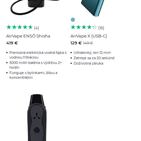
4
16
AirVape ENSŌ Shisha
AirVape X (USB-C)
419 €
129 €
149 €
Prenosná elektrická vodná fajka s
Ultratenký, len 12 mm
vodnou filtráciou
Zahreje sa za 20 sekúnd
5000 mAh batéria s výdržou 2+
Doživotná záruka
hodín
Funguje s bylinkami, šišou a
koncentrátmi