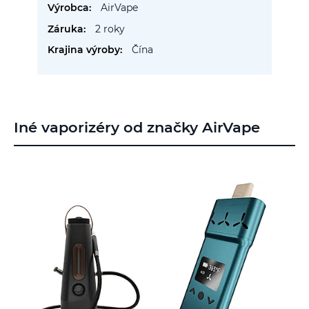
AirVape
2 roky
Čína
Iné vaporizéry od značky AirVape