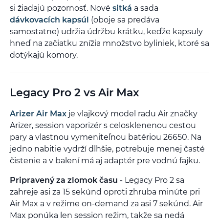
si žiadajú pozornosť. Nové
sitká
a sada
dávkovacích kapsúl
(oboje sa predáva
samostatne) udržia údržbu krátku, keďže kapsuly
hneď na začiatku znížia množstvo byliniek, ktoré sa
dotýkajú komory.
Legacy Pro 2 vs Air Max
Arizer Air Max
je vlajkový model radu Air značky
Arizer, session vaporizér s celosklenenou cestou
pary a vlastnou vymeniteľnou batériou 26650. Na
jedno nabitie vydrží dlhšie, potrebuje menej časté
čistenie a v balení má aj adaptér pre vodnú fajku.
Pripravený za zlomok času
- Legacy Pro 2 sa
zahreje asi za 15 sekúnd oproti zhruba minúte pri
Air Max a v režime on-demand za asi 7 sekúnd. Air
Max ponúka len session režim, takže sa nedá