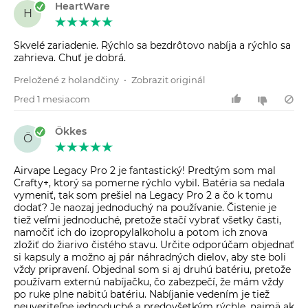
HeartWare
H
Skvelé zariadenie. Rýchlo sa bezdrôtovo nabíja a rýchlo sa
zahrieva. Chuť je dobrá.
Preložené z holandčiny
•
Zobrazit originál
Pred 1 mesiacom
Ökkes
Ö
Airvape Legacy Pro 2 je fantastický! Predtým som mal
Crafty+, ktorý sa pomerne rýchlo vybil. Batéria sa nedala
vymeniť, tak som prešiel na Legacy Pro 2 a čo k tomu
dodať? Je naozaj jednoduchý na používanie. Čistenie je
tiež veľmi jednoduché, pretože stačí vybrať všetky časti,
namočiť ich do izopropylalkoholu a potom ich znova
zložiť do žiarivo čistého stavu. Určite odporúčam objednať
si kapsuly a možno aj pár náhradných dielov, aby ste boli
vždy pripravení. Objednal som si aj druhú batériu, pretože
používam externú nabíjačku, čo zabezpečí, že mám vždy
po ruke plne nabitú batériu. Nabíjanie vedením je tiež
neuveriteľne jednoduché a predovšetkým rýchle, najmä ak