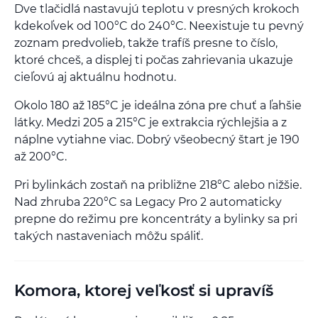
Dve tlačidlá nastavujú teplotu v presných krokoch
kdekoľvek od 100°C do 240°C. Neexistuje tu pevný
zoznam predvolieb, takže trafíš presne to číslo,
ktoré chceš, a displej ti počas zahrievania ukazuje
cieľovú aj aktuálnu hodnotu.
Okolo 180 až 185°C je ideálna zóna pre chuť a ľahšie
látky. Medzi 205 a 215°C je extrakcia rýchlejšia a z
náplne vytiahne viac. Dobrý všeobecný štart je 190
až 200°C.
Pri bylinkách zostaň na približne 218°C alebo nižšie.
Nad zhruba 220°C sa Legacy Pro 2 automaticky
prepne do režimu pre koncentráty a bylinky sa pri
takých nastaveniach môžu spáliť.
Komora, ktorej veľkosť si upravíš