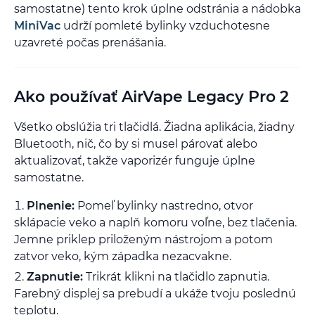
samostatne) tento krok úplne odstránia a nádobka
MiniVac
udrží pomleté bylinky vzduchotesne
uzavreté počas prenášania.
Ako používať AirVape Legacy Pro 2
Všetko obslúžia tri tlačidlá. Žiadna aplikácia, žiadny
Bluetooth, nič, čo by si musel párovať alebo
aktualizovať, takže vaporizér funguje úplne
samostatne.
Plnenie:
Pomeľ bylinky nastredno, otvor
sklápacie veko a naplň komoru voľne, bez tlačenia.
Jemne priklep priloženým nástrojom a potom
zatvor veko, kým západka nezacvakne.
Zapnutie:
Trikrát klikni na tlačidlo zapnutia.
Farebný displej sa prebudí a ukáže tvoju poslednú
teplotu.