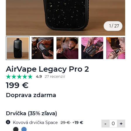
1
/
27
Preskočiť
AirVape Legacy Pro 2
na
začiatok
4.9
27 recenzií
galérie
199 €
obrázkov
Doprava zdarma
Drvička (35% zľava)
Kovová drvička Space
29 €
+
19 €
-
+