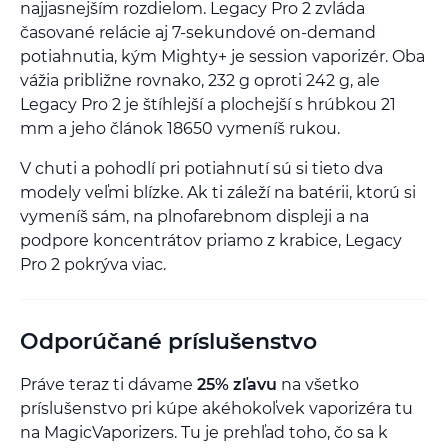
najjasnejším rozdielom. Legacy Pro 2 zvláda
časované relácie aj 7-sekundové on-demand
potiahnutia, kým Mighty+ je session vaporizér. Oba
vážia približne rovnako, 232 g oproti 242 g, ale
Legacy Pro 2 je štíhlejší a plochejší s hrúbkou 21
mm a jeho článok 18650 vymeníš rukou.
V chuti a pohodlí pri potiahnutí sú si tieto dva
modely veľmi blízke. Ak ti záleží na batérii, ktorú si
vymeníš sám, na plnofarebnom displeji a na
podpore koncentrátov priamo z krabice, Legacy
Pro 2 pokrýva viac.
Odporúčané príslušenstvo
Práve teraz ti dávame
25% zľavu
na všetko
príslušenstvo pri kúpe akéhokoľvek vaporizéra tu
na MagicVaporizers. Tu je prehľad toho, čo sa k