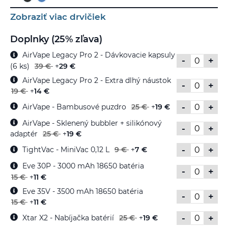
Zobraziť viac drvičiek
Doplnky (25% zľava)
AirVape Legacy Pro 2 - Dávkovacie kapsuly
-
+
(6 ks)
39 €
+
29 €
AirVape Legacy Pro 2 - Extra dlhý náustok
-
+
19 €
+
14 €
-
+
AirVape - Bambusové puzdro
25 €
+
19 €
AirVape - Sklenený bubbler + silikónový
-
+
adaptér
25 €
+
19 €
-
+
TightVac - MiniVac 0,12 L
9 €
+
7 €
Eve 30P - 3000 mAh 18650 batéria
-
+
15 €
+
11 €
Eve 35V - 3500 mAh 18650 batéria
-
+
15 €
+
11 €
-
+
Xtar X2 - Nabíjačka batérií
25 €
+
19 €