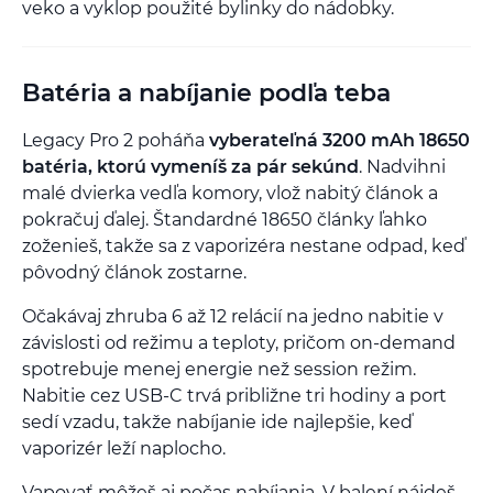
veko a vyklop použité bylinky do nádobky.
Batéria a nabíjanie podľa teba
Legacy Pro 2 poháňa
vyberateľná 3200 mAh 18650
batéria, ktorú vymeníš za pár sekúnd
. Nadvihni
malé dvierka vedľa komory, vlož nabitý článok a
pokračuj ďalej. Štandardné 18650 články ľahko
zoženieš, takže sa z vaporizéra nestane odpad, keď
pôvodný článok zostarne.
Očakávaj zhruba 6 až 12 relácií na jedno nabitie v
závislosti od režimu a teploty, pričom on-demand
spotrebuje menej energie než session režim.
Nabitie cez USB-C trvá približne tri hodiny a port
sedí vzadu, takže nabíjanie ide najlepšie, keď
vaporizér leží naplocho.
Vapovať môžeš aj počas nabíjania. V balení nájdeš