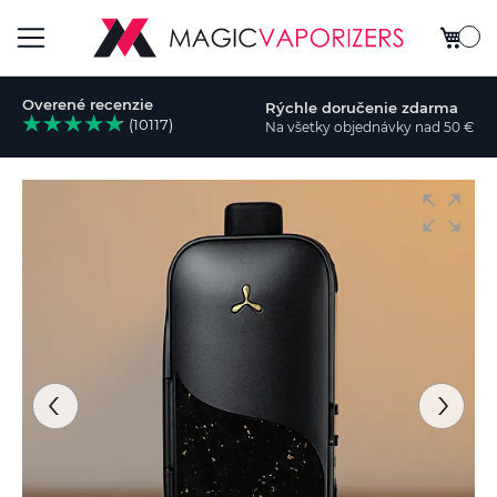
Môj koš
Toggle
Overené recenzie
Rýchle doručenie zdarma
Nav
(10117)
Na všetky objednávky nad 50 €
ať
Preskočiť
na
koniec
galérie
obrázkov