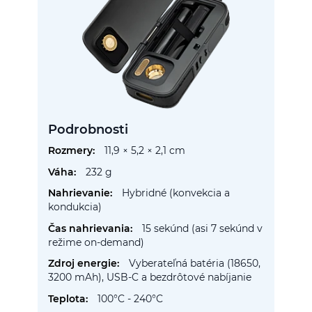
Podrobnosti
Viac
11,9 × 5,2 × 2,1 cm
informácií
232 g
Hybridné (konvekcia a
kondukcia)
15 sekúnd (asi 7 sekúnd v
režime on-demand)
Vyberateľná batéria (18650,
3200 mAh), USB-C a bezdrôtové nabíjanie
100°C - 240°C