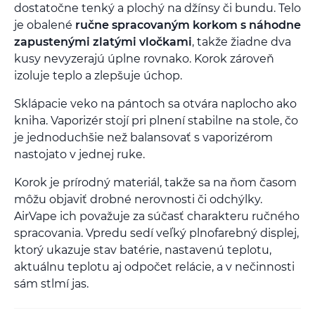
dostatočne tenký a plochý na džínsy či bundu. Telo
je obalené
ručne spracovaným korkom s náhodne
zapustenými zlatými vločkami
, takže žiadne dva
kusy nevyzerajú úplne rovnako. Korok zároveň
izoluje teplo a zlepšuje úchop.
Sklápacie veko na pántoch sa otvára naplocho ako
kniha. Vaporizér stojí pri plnení stabilne na stole, čo
je jednoduchšie než balansovať s vaporizérom
nastojato v jednej ruke.
Korok je prírodný materiál, takže sa na ňom časom
môžu objaviť drobné nerovnosti či odchýlky.
AirVape ich považuje za súčasť charakteru ručného
spracovania. Vpredu sedí veľký plnofarebný displej,
ktorý ukazuje stav batérie, nastavenú teplotu,
aktuálnu teplotu aj odpočet relácie, a v nečinnosti
sám stlmí jas.