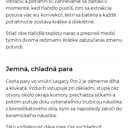
vibráciu a potiahni si. Zahrievanie sa zastaví v
momente, keď tlačidlo pustíš, čím sa extrakcia
posúva viac ku konvekcii, šetrí sa batéria a každé
potiahnutie zostáva krátke a diskrétne.
Stlač obe tlačidlá teploty naraz a prepneš medzi
týmito dvoma režimami. Krátke zabzučanie zmenu
potvrdí.
Jemná, chladná para
Cesta pary vo vnútri Legacy Pro 2 je zámerne dlhá
a kľukatá. Vzduch vstupuje pri základni, stúpa cez
otvory okolo okraja komory, prechádza sitkami a
potom putuje dolu vyberateľnou trubicou náustka
z borosilikátového skla, kým sa naposledy zatočí do
keramického náustka.
Táto vzdialenosť dáva pare čas vychladnúť.