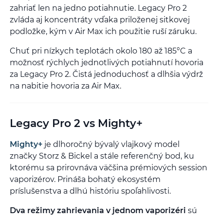
zahriať len na jedno potiahnutie. Legacy Pro 2
zvláda aj koncentráty vďaka priloženej sitkovej
podložke, kým v Air Max ich použitie ruší záruku.
Chuť pri nízkych teplotách okolo 180 až 185°C a
možnosť rýchlych jednotlivých potiahnutí hovoria
za Legacy Pro 2. Čistá jednoduchosť a dlhšia výdrž
na nabitie hovoria za Air Max.
Legacy Pro 2 vs Mighty+
Mighty+
je dlhoročný bývalý vlajkový model
značky Storz & Bickel a stále referenčný bod, ku
ktorému sa prirovnáva väčšina prémiových session
vaporizérov. Prináša bohatý ekosystém
príslušenstva a dlhú históriu spoľahlivosti.
Dva režimy zahrievania v jednom vaporizéri
sú