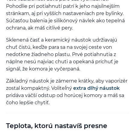
Pohodlie pri potiahnutí patrí k jeho najsilnejším
stránkam, aj pri vyšších nastaveniach pre bylinky.
Súčasťou balenia je silikónový návlek ako tepelná
ochrana, ak máš citlivé pery.
Sklenená časť a keramický náustok udržiavajú
chuť čistú, keďže para sa na svojej ceste von
nedotkne žiadneho plastu. Prvé potiahnutia z
náplne nesú najviac chuti a opekaná príchuť je
signál, že komora je vyčerpaná.
Základný náustok je zámerne krátky, aby vaporizér
zostal kompaktný. Voliteľný
extra dlhý náustok
pridáva väčší odstup od horúcej komory a máš sa
čoho lepšie chytiť.
Teplota, ktorú nastavíš presne