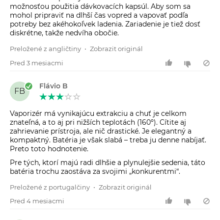
možnosťou použitia dávkovacích kapsúl. Aby som sa
mohol pripraviť na dlhší čas vopred a vapovať podľa
potreby bez akéhokoľvek ladenia. Zariadenie je tiež dosť
diskrétne, takže nedvíha obočie.
Preložené z angličtiny
•
Zobrazit originál
Pred 3 mesiacmi
Flávio B
FB
Vaporizér má vynikajúcu extrakciu a chuť je celkom
znateľná, a to aj pri nižších teplotách (160º). Cítite aj
zahrievanie prístroja, ale nič drastické. Je elegantný a
kompaktný. Batéria je však slabá – treba ju denne nabíjať.
Preto toto hodnotenie.
Pre tých, ktorí majú radi dlhšie a plynulejšie sedenia, táto
batéria trochu zaostáva za svojimi „konkurentmi“.
Preložené z portugalčiny
•
Zobrazit originál
Pred 4 mesiacmi