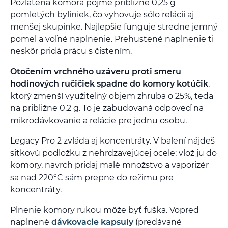
Pozlátená komora pojme približne 0,25 g
pomletých byliniek, čo vyhovuje sólo relácii aj
menšej skupinke. Najlepšie funguje stredne jemný
pomel a voľné naplnenie. Prehustené naplnenie ti
neskôr pridá prácu s čistením.
Otočením vrchného uzáveru proti smeru
hodinových ručičiek spadne do komory kotúčik
,
ktorý zmenší využiteľný objem zhruba o 25%, teda
na približne 0,2 g. To je zabudovaná odpoveď na
mikrodávkovanie a relácie pre jednu osobu.
Legacy Pro 2 zvláda aj koncentráty. V balení nájdeš
sitkovú podložku z nehrdzavejúcej ocele; vlož ju do
komory, navrch pridaj malé množstvo a vaporizér
sa nad 220°C sám prepne do režimu pre
koncentráty.
Plnenie komory rukou môže byť fuška. Vopred
naplnené
dávkovacie kapsuly
(predávané