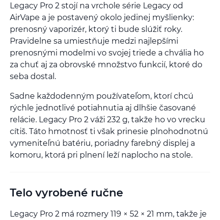
Legacy Pro 2 stojí na vrchole série Legacy od
AirVape a je postavený okolo jedinej myšlienky:
prenosný vaporizér, ktorý ti bude slúžiť roky.
Pravidelne sa umiestňuje medzi najlepšími
prenosnými modelmi vo svojej triede a chvália ho
za chuť aj za obrovské množstvo funkcií, ktoré do
seba dostal.
Sadne každodenným používateľom, ktorí chcú
rýchle jednotlivé potiahnutia aj dlhšie časované
relácie. Legacy Pro 2 váži 232 g, takže ho vo vrecku
cítiš. Táto hmotnosť ti však prinesie plnohodnotnú
vymeniteľnú batériu, poriadny farebný displej a
komoru, ktorá pri plnení leží naplocho na stole.
Telo vyrobené ručne
Legacy Pro 2 má rozmery 119 × 52 × 21 mm, takže je