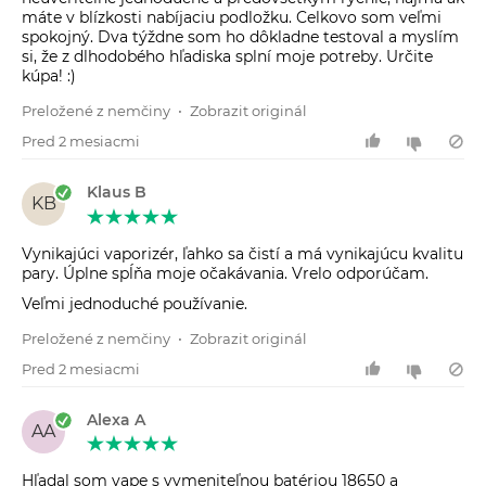
máte v blízkosti nabíjaciu podložku. Celkovo som veľmi
spokojný. Dva týždne som ho dôkladne testoval a myslím
si, že z dlhodobého hľadiska splní moje potreby. Určite
kúpa! :)
Preložené z nemčiny
•
Zobrazit originál
Pred 2 mesiacmi
Klaus B
KB
Vynikajúci vaporizér, ľahko sa čistí a má vynikajúcu kvalitu
pary. Úplne spĺňa moje očakávania. Vrelo odporúčam.
Veľmi jednoduché používanie.
Preložené z nemčiny
•
Zobrazit originál
Pred 2 mesiacmi
Alexa A
AA
Hľadal som vape s vymeniteľnou batériou 18650 a