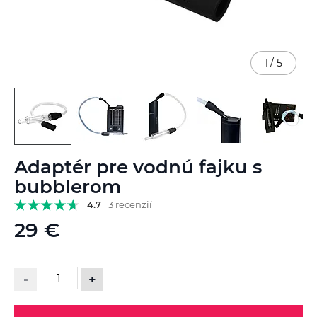
1
/
5
Preskočiť
Adaptér pre vodnú fajku s
na
začiatok
bubblerom
galérie
4.7
3 recenzií
obrázkov
29 €
-
+