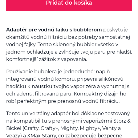
Pridať do košíka
Adaptér pre vodnú fajku s bubblerom
poskytuje
okamžitú vodnú filtráciu bez potreby samostatnej
vodnej fajky. Tento sklenený bubbler všetko v
jednom ochladzuje a zvlhčuje tvoju paru pre hladší,
komfortnejší zážitok z vapovania.
Používanie bubblera je jednoduché: naplň
integrovanú vodnú komoru, pripevni silikónovú
hadičku k náustku tvojho vaporizéra a vychutnaj si
ochladenú, filtrovanú paru. Kompaktný dizajn ho
robí perfektným pre prenosnú vodnú filtráciu.
Tento univerzálny adaptér bol dôkladne testovaný
na kompatibilitu s prenosnými vaporizérmi Storz &
Bickel (Crafty, Crafty+, Mighty, Mighty+, Venty a
Veazy) a XMax Starry, čo zabezpečuje bezpečné