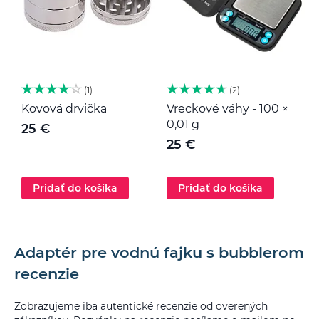
1
2
Kovová drvička
Vreckové váhy - 100 ×
K
0,01 g
25 €
25 €
Pridať do košíka
Pridať do košíka
Adaptér pre vodnú fajku s bubblerom
recenzie
Zobrazujeme iba autentické recenzie od overených