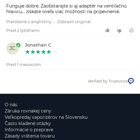
Funguje dobre. Zaobstarajte si aj adaptér na ventilačnú
hlavicu... získate oveľa viac možností na pripevnenie.
Preložené z angličtiny
•
Zobrazit originál
Pred 2 týždňami
Jonathan C
JC
Pred 1 mesiacom
Verified by Trustvoice
O nás
Záruka rovnakej ceny
Veľkopredaj vaporizérov na Slovensku
Často kladené otázky
Informácie o preprave
Zásady vrátenia tovaru