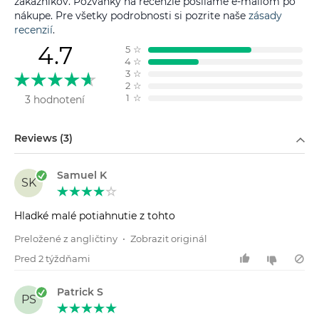
zákazníkov. Pozvánky na recenzie posílame e-mailom po
nákupe. Pre všetky podrobnosti si pozrite naše
zásady
recenzií
.
4.7
5
☆
4
☆
3
☆
2
☆
1
☆
3 hodnotení
Filtrovať podľa
Reviews (3)
Samuel K
SK
Hladké malé potiahnutie z tohto
Preložené z angličtiny
•
Zobrazit originál
Pred 2 týždňami
Patrick S
PS