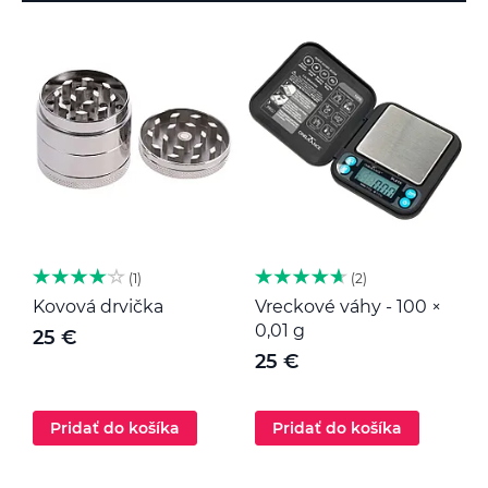
1
2
Kovová drvička
Vreckové váhy - 100 ×
K
0,01 g
25 €
25 €
Pridať do košíka
Pridať do košíka