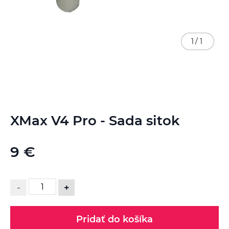
1
/
1
Preskočiť
XMax V4 Pro - Sada sitok
na
začiatok
galérie
9 €
obrázkov
-
+
Pridať do košíka