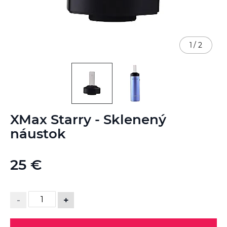
1
/
2
Preskočiť
XMax Starry - Sklenený
na
začiatok
náustok
galérie
obrázkov
25 €
-
+