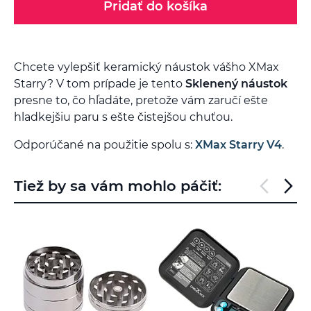
Pridať do košíka
Chcete vylepšiť keramický náustok vášho XMax
Starry? V tom prípade je tento
Sklenený náustok
presne to, čo hľadáte, pretože vám zaručí ešte
hladkejšiu paru s ešte čistejšou chuťou.
Odporúčané na použitie spolu s:
XMax Starry V4
.
Tiež by sa vám mohlo páčiť: