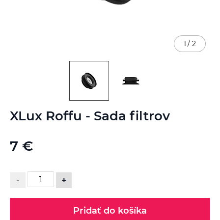
1
/
2
Preskočiť
XLux Roffu - Sada filtrov
na
začiatok
galérie
7 €
obrázkov
-
+
Pridať do košíka