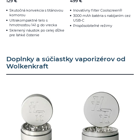
129 €
499 €
Skutočná konvekcia s titánovou
Inovatívny filter Coolscreen®
komorou
3000 mAh batéria s nabíjaním cez
Ultrakompaktné telo s
USB-C
hmotnosťou 141 g do vrecka
Prispôsobiteľné režimy
Sklenený náustok po celej dĺžke
pre ľahké čistenie
Doplnky a súčiastky vaporizérov od
Wolkenkraft