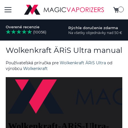
Môj koš
Toggle
Overené recenzie
Rýchle doručenie zdarma
Nav
(10056)
Na všetky objednávky nad 50 €
dať
Wolkenkraft ÄRiS Ultra manual
Používateľská príručka pre
Wolkenkraft ÄRiS Ultra
od
výrobcu
Wolkenkraft