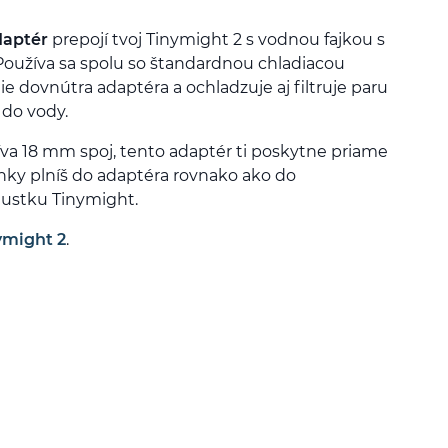
daptér
prepojí tvoj Tinymight 2 s vodnou fajkou s
oužíva sa spolu so štandardnou chladiacou
ie dovnútra adaptéra a ochladzuje aj filtruje paru
 do vody.
íva 18 mm spoj, tento adaptér ti poskytne priame
linky plníš do adaptéra rovnako ako do
ustku Tinymight.
ymight 2
.