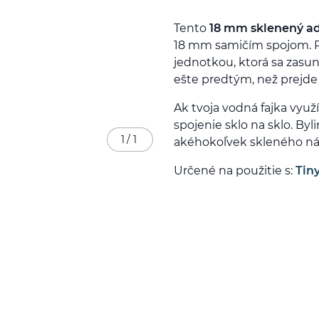
Tento
18 mm sklenený a
18 mm samičím spojom. P
jednotkou, ktorá sa zasun
ešte predtým, než prejde
Ak tvoja vodná fajka využ
spojenie sklo na sklo. By
1
/
1
akéhokoľvek skleného ná
Určené na použitie s:
Tin