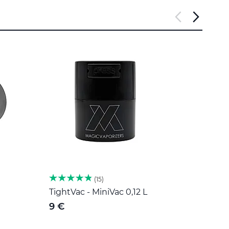
15
TightVac - MiniVac 0,12 L
Herb 
nehr
9 €
189 