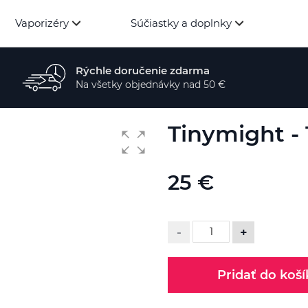
Vaporizéry
Súčiastky a doplnky
Rýchle doručenie zdarma
Na všetky objednávky nad 50 €
Tinymight -
25 €
-
+
Pridať do koší