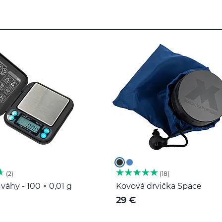
2
18
váhy - 100 × 0,01 g
Kovová drvička Space
29 €