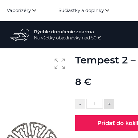
Vaporizéry
Súčiastky a doplnky
Rýchle doručenie zdarma
Na všetky objednávky nad 50 €
Tempest 2 – 
8 €
-
+
Pridať do koší