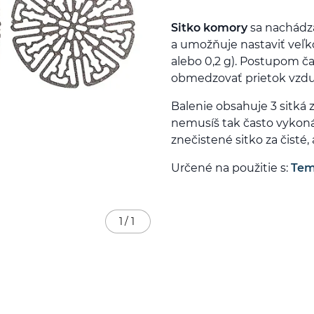
Sitko komory
sa nachádza
a umožňuje nastaviť veľko
alebo 0,2 g). Postupom č
obmedzovať prietok vzduc
Balenie obsahuje 3 sitká
nemusíš tak často vykon
znečistené sitko za čisté
Určené na použitie s:
Tem
1
/
1