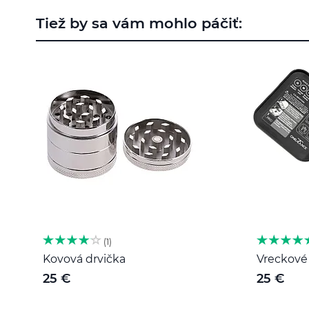
na
Tiež by sa vám mohlo páčiť:
začiatok
galérie
obrázkov
1
Kovová drvička
Vreckové 
25 €
25 €