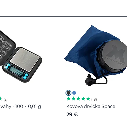
2
18
váhy - 100 × 0,01 g
Kovová drvička Space
29 €