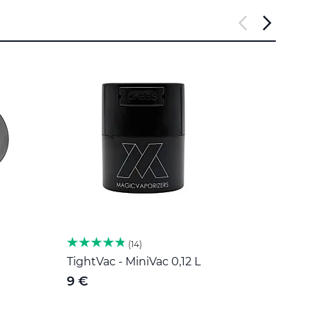
14
TightVac - MiniVac 0,12 L
Herb 
nehr
9 €
189 