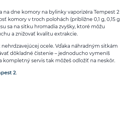
 na dne komory na bylinky vaporizéra Tempest 2
sť komory v troch polohách (približne 0,1 g, 0,15 g
asu sa na sitku hromadia zvyšky, ktoré môžu
hu a znižovať kvalitu extrakcie.
 z nehrdzavejúcej ocele. Vďaka náhradným sitkám
ávať dôkladné čistenie – jednoducho vymeníš
, a kompletný servis tak môžeš odložiť na neskôr.
pest 2
.