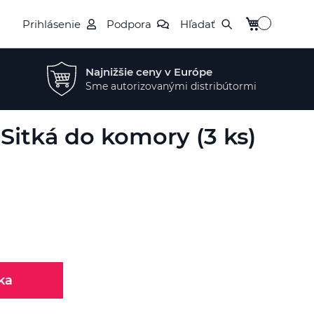
Môj košík
Prihlásenie
Podpora
Hľadať
Najnižšie ceny v Európe
Sme autorizovanými distribútormi
Sitká do komory (3 ks)
ka