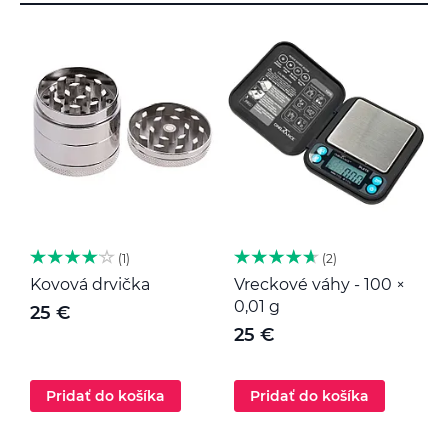
1
2
Kovová drvička
Vreckové váhy - 100 ×
K
0,01 g
25 €
25 €
Pridať do košíka
Pridať do košíka