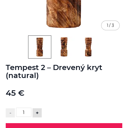
1
/
3
Preskočiť
Tempest 2 – Drevený kryt
na
začiatok
(natural)
galérie
obrázkov
45 €
-
+