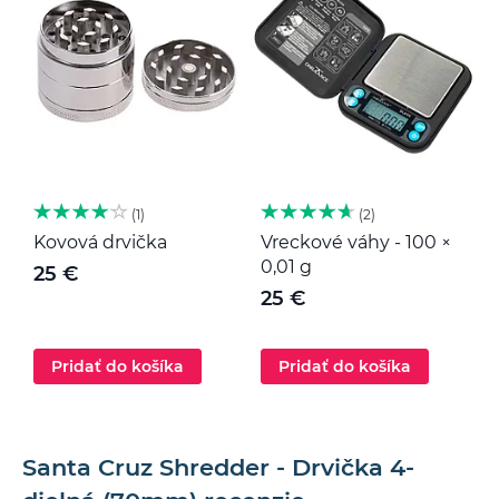
1
2
Kovová drvička
Vreckové váhy - 100 ×
K
0,01 g
25 €
25 €
Pridať do košíka
Pridať do košíka
Santa Cruz Shredder - Drvička 4-