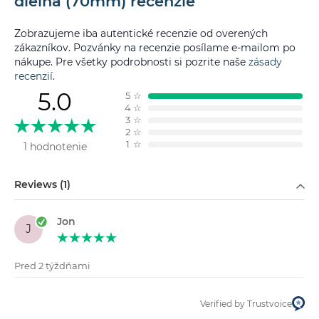
dielná (70mm) recenzie
Zobrazujeme iba autentické recenzie od overených
zákazníkov. Pozvánky na recenzie posílame e-mailom po
nákupe. Pre všetky podrobnosti si pozrite naše
zásady
recenzií
.
5.0
5
☆
4
☆
3
☆
2
☆
1
☆
1 hodnotenie
Filtrovať podľa
Reviews (1)
Jon
J
Pred 2 týždňami
Verified by Trustvoice