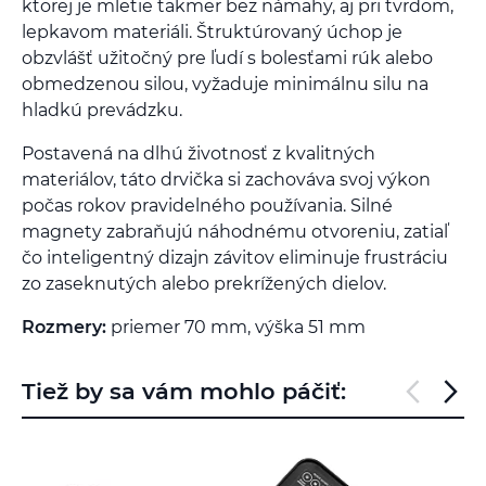
ktorej je mletie takmer bez námahy, aj pri tvrdom,
lepkavom materiáli. Štruktúrovaný úchop je
obzvlášť užitočný pre ľudí s bolesťami rúk alebo
obmedzenou silou, vyžaduje minimálnu silu na
hladkú prevádzku.
Postavená na dlhú životnosť z kvalitných
materiálov, táto drvička si zachováva svoj výkon
počas rokov pravidelného používania. Silné
magnety zabraňujú náhodnému otvoreniu, zatiaľ
čo inteligentný dizajn závitov eliminuje frustráciu
zo zaseknutých alebo prekrížených dielov.
Rozmery:
priemer 70 mm, výška 51 mm
Tiež by sa vám mohlo páčiť: