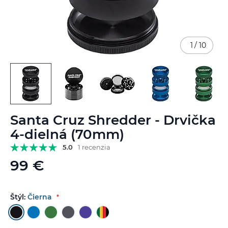
1
/
10
Preskočiť
Santa Cruz Shredder - Drvička
na
začiatok
4-dielná (70mm)
galérie
5.0
1 recenzia
obrázkov
99 €
Štýl:
Čierna