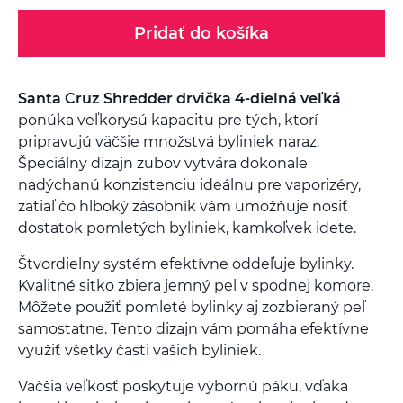
Pridať do košíka
Santa Cruz Shredder drvička 4-dielná veľká
ponúka veľkorysú kapacitu pre tých, ktorí
pripravujú väčšie množstvá byliniek naraz.
Špeciálny dizajn zubov vytvára dokonale
nadýchanú konzistenciu ideálnu pre vaporizéry,
zatiaľ čo hlboký zásobník vám umožňuje nosiť
dostatok pomletých byliniek, kamkoľvek idete.
Štvordielny systém efektívne oddeľuje bylinky.
Kvalitné sitko zbiera jemný peľ v spodnej komore.
Môžete použiť pomleté bylinky aj zozbieraný peľ
samostatne. Tento dizajn vám pomáha efektívne
využiť všetky časti vašich byliniek.
Väčšia veľkosť poskytuje výbornú páku, vďaka