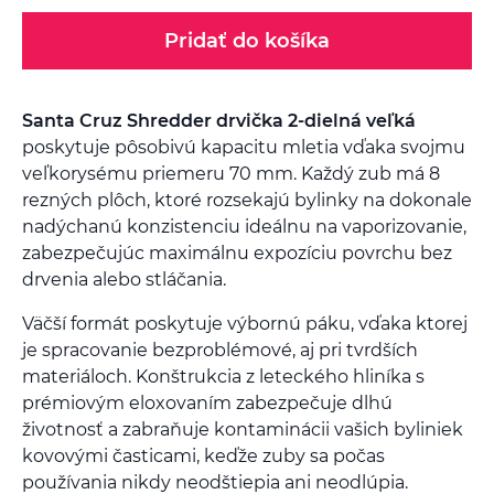
Pridať do košíka
Santa Cruz Shredder drvička 2-dielná veľká
poskytuje pôsobivú kapacitu mletia vďaka svojmu
veľkorysému priemeru 70 mm. Každý zub má 8
rezných plôch, ktoré rozsekajú bylinky na dokonale
nadýchanú konzistenciu ideálnu na vaporizovanie,
zabezpečujúc maximálnu expozíciu povrchu bez
drvenia alebo stláčania.
Väčší formát poskytuje výbornú páku, vďaka ktorej
je spracovanie bezproblémové, aj pri tvrdších
materiáloch. Konštrukcia z leteckého hliníka s
prémiovým eloxovaním zabezpečuje dlhú
životnosť a zabraňuje kontaminácii vašich byliniek
kovovými časticami, keďže zuby sa počas
používania nikdy neodštiepia ani neodlúpia.