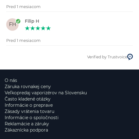
Pred 1 mesiacom
Filip H
FH
Pred 1 mesiacom
Verified by Trustvoice
O nás
Záruka rovnakej ceny
Veľkopredaj vaporizérov na Slovensku
Často kladené otázky
Informácie o preprave
Zásady vrátenia tovaru
Informácie o spoločnosti
Reklamácie a záruky
Zákaznícka podpora