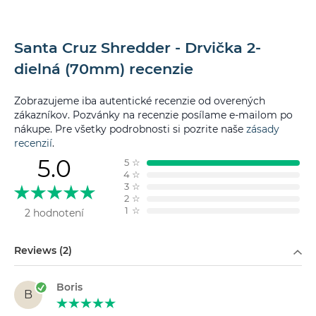
Santa Cruz Shredder - Drvička 2-
dielná (70mm) recenzie
Zobrazujeme iba autentické recenzie od overených
zákazníkov. Pozvánky na recenzie posílame e-mailom po
nákupe. Pre všetky podrobnosti si pozrite naše
zásady
recenzií
.
5.0
5
☆
4
☆
3
☆
2
☆
1
☆
2 hodnotení
Filtrovať podľa
Reviews (2)
Boris
B