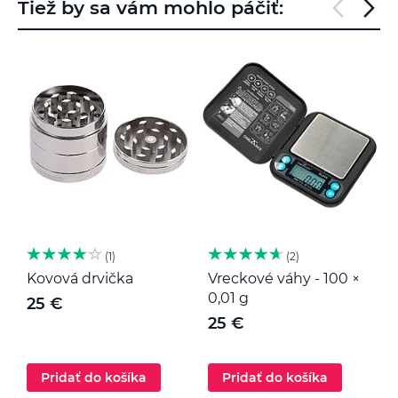
Tiež by sa vám mohlo páčiť:
1
2
Kovová drvička
Vreckové váhy - 100 ×
K
0,01 g
25 €
25 €
Pridať do košíka
Pridať do košíka