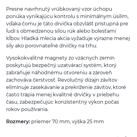
Presne navrhnutý vrúbkovaný vzor úchopu
ponúka vynikajúcu kontrolu s minimálnym úsilím,
vďaka čomu je táto drvička obzvlášť prístupná pre
ľudí s obmedzenou silou rúk alebo bolesťami
kĺbov. Hladká mlecia akcia vyžaduje výrazne menej
sily ako porovnateľné drvičky na trhu.
Vysokokvalitné magnety zo vzácnych zemín
poskytujú bezpečný uzatvárací systém, ktorý
zabraňuje náhodnému otvoreniu a zároveň
zachováva čerstvosť. Revolučný dizajn závitov
eliminuje zasekávanie a prekríženie závitov, ktoré
často trápia menej kvalitné drvičky v priebehu
času, zabezpečujúc konzistentný výkon počas
rokov používania.
Rozmery:
priemer 70 mm, výška 25 mm