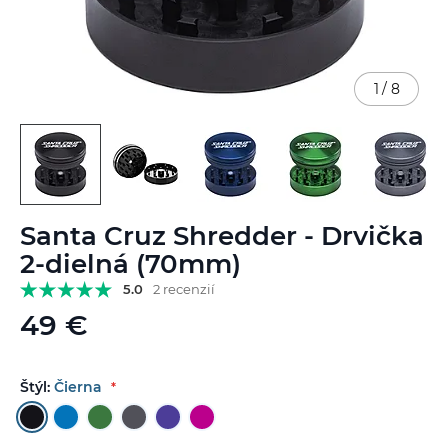
1
/
8
Preskočiť
Santa Cruz Shredder - Drvička
na
začiatok
2-dielná (70mm)
galérie
5.0
2 recenzií
obrázkov
49 €
Štýl:
Čierna