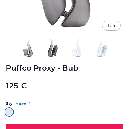
1
/
4
Preskočiť
Puffco Proxy - Bub
na
začiatok
galérie
125 €
obrázkov
Štýl:
Haze