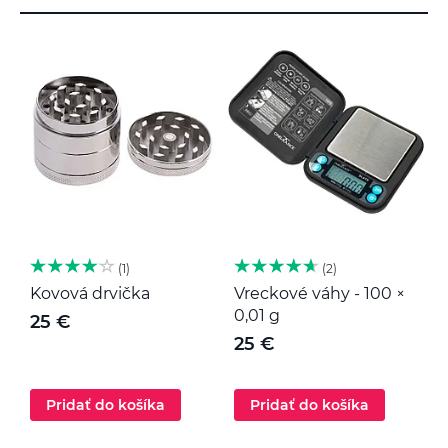
1
2
Kovová drvička
Vreckové váhy - 100 ×
K
0,01 g
25 €
25 €
Pridať do košíka
Pridať do košíka